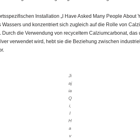
 ortsspezifischen Installation „I Have Asked Many People About 
s Wassers und konzentriert sich zugleich auf die Rolle von Ca
 Durch die Verwendung von recyceltem Calziumcarbonat, das u.
lver verwendet wird, hebt sie die Beziehung zwischen industri
r.
Ji
aj
ia
Q
i,
I
H
a
v