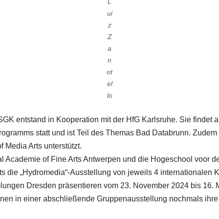
L
ui
z
Z
a
n
ot
el
lo
SGK entstand in Kooperation mit der HfG Karlsruhe. Sie findet a
ogramms statt und ist Teil des Themas Bad Databrunn. Zudem 
 Media Arts unterstützt.
al Academie of Fine Arts Antwerpen und die Hogeschool voor d
die „Hydromedia“-Ausstellung von jeweils 4 internationalen Kü
ungen Dresden präsentieren vom 23. November 2024 bis 16. M
nen in einer abschließende Gruppenausstellung nochmals ihre 