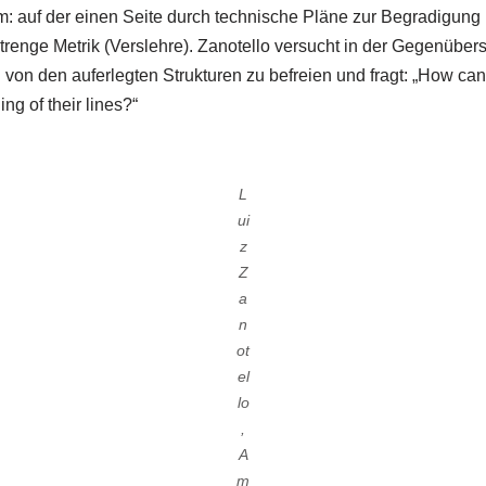
orm: auf der einen Seite durch technische Pläne zur Begradigung
trenge Metrik (Verslehre). Zanotello versucht in der Gegenübers
von den auferlegten Strukturen zu befreien und fragt: „How can
ing of their lines?“
L
ui
z
Z
a
n
ot
el
lo
,
A
m