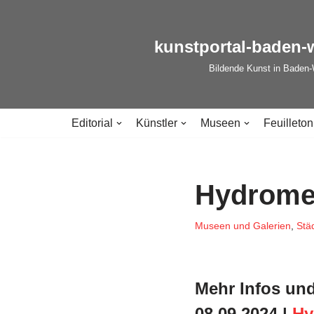
Zum
kunstportal-baden-
Inhalt
Bildende Kunst in Baden
springen
Editorial
Künstler
Museen
Feuilleton
Hydromed
Museen und Galerien
,
Stä
Mehr Infos und
08.09.2024 |
Hy