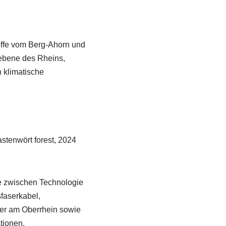
toffe vom Berg-Ahorn und
ebene des Rheins,
 klimatische
stenwört forest, 2024
le zwischen Technologie
sfaserkabel,
der am Oberrhein sowie
tionen.