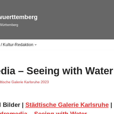
wuerttemberg
-Württemberg
 / Kultur-Redaktion
ia – Seeing with Water
dtische Galerie Karlsruhe 2023
 Bilder |
Städtische Galerie Karlsruhe
|
dromedia – Seeing with Water