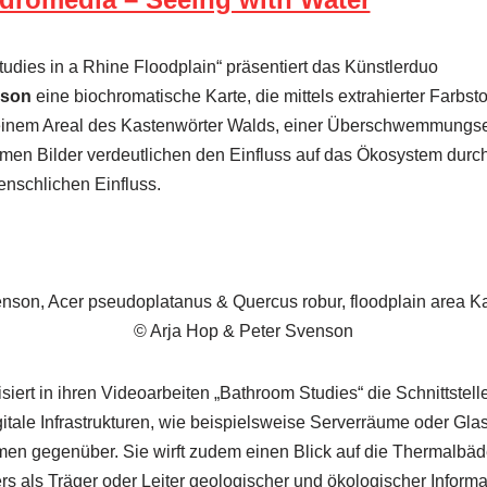
tudies in a Rhine Floodplain“ präsentiert das Künstlerduo
nson
eine biochromatische Karte, die mittels extrahierter Farbs
 einem Areal des Kastenwörter Walds, einer Überschwemmungs
men Bilder verdeutlichen den Einfluss auf das Ökosystem durch
nschlichen Einfluss.
nson, Acer pseudoplatanus & Quercus robur, floodplain area Ka
© Arja Hop & Peter Svenson
siert in ihren Videoarbeiten „Bathroom Studies“ die Schnittstel
gitale Infrastrukturen, wie beispielsweise Serverräume oder Gla
en gegenüber. Sie wirft zudem einen Blick auf die Thermalbä
rs als Träger oder Leiter geologischer und ökologischer Informa