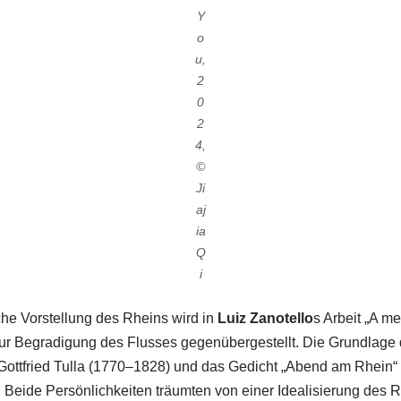
Y
o
u,
2
0
2
4,
©
Ji
aj
ia
Q
i
he Vorstellung des Rheins wird in
Luiz Zanotello
s Arbeit „A me
ur Begradigung des Flusses gegenübergestellt. Die Grundlage d
Gottfried Tulla (1770–1828) und das Gedicht „Abend am Rhein“
. Beide Persönlichkeiten träumten von einer Idealisierung des 