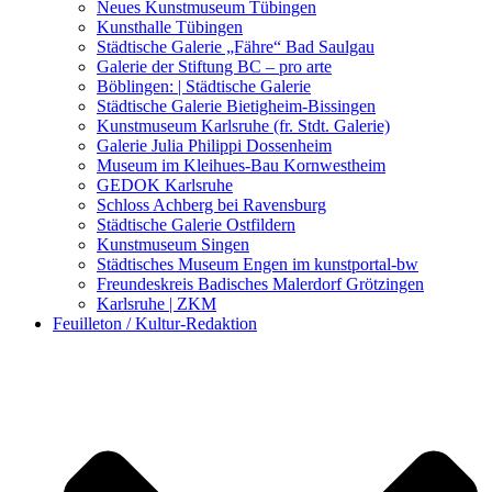
Kunstwettbewerbe, Ausschreibungen für Künstler
Neues Kunstmuseum Tübingen
Kunsthalle Tübingen
Städtische Galerie „Fähre“ Bad Saulgau
Galerie der Stiftung BC – pro arte
Böblingen: | Städtische Galerie
Städtische Galerie Bietigheim-Bissingen
Kunstmuseum Karlsruhe (fr. Stdt. Galerie)
Galerie Julia Philippi Dossenheim
Museum im Kleihues-Bau Kornwestheim
GEDOK Karlsruhe
Schloss Achberg bei Ravensburg
Städtische Galerie Ostfildern
Kunstmuseum Singen
Städtisches Museum Engen im kunstportal-bw
Freundeskreis Badisches Malerdorf Grötzingen
Karlsruhe | ZKM
Feuilleton / Kultur-Redaktion