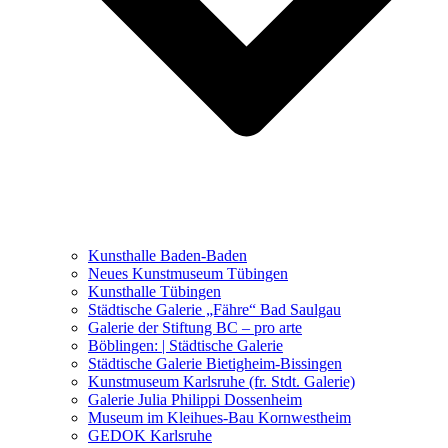
Ausstellungen 2021 – 2023
Malerei, Zeichnung, Fotografie
Skulptur und Installation
Musik, Literatur und andere
Kunstvermittler
Was seither geschah
Kunsthalle Baden-Baden
Kunstwettbewerbe, Ausschreibungen für Künstler
Neues Kunstmuseum Tübingen
Kunsthalle Tübingen
Städtische Galerie „Fähre“ Bad Saulgau
Galerie der Stiftung BC – pro arte
Böblingen: | Städtische Galerie
Städtische Galerie Bietigheim-Bissingen
Kunstmuseum Karlsruhe (fr. Stdt. Galerie)
Galerie Julia Philippi Dossenheim
Museum im Kleihues-Bau Kornwestheim
GEDOK Karlsruhe