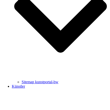
Uli Rothfuss
Harald Schwiers
Sitemap kunstportal-bw
Künstler
Buchtipps von Prof. Uli Rothfuss