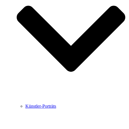
Buchbesprechungen von Harald Schwiers
Haralds Streifzüge
Hörtipps von Harald Schwiers
Kunstausflüge mit Sigrid Balke
Marc Peschke – Out of The Länd
Buchtipps von Uli Rothfuss
Hausbesuche
Frederick D. Bunsen – Kunst
Bildergeschichten von Jürgen Linde und Dietmar
Zankel
Kunsttheorie: Kunstführer und Flugschwein
Kunst geht weiter.
Künstler-Porträts