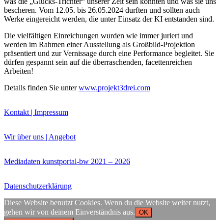
was die „Glücks-Trichter“ unserer Zeit sein könnten und was sie uns
bescheren. Vom 12.05. bis 26.05.2024 durften und sollten auch
Werke eingereicht werden, die unter Einsatz der KI entstanden sind.
Die vielfältigen Einreichungen wurden wie immer juriert und
werden im Rahmen einer Ausstellung als Großbild-Projektion
präsentiert und zur Vernissage durch eine Performance begleitet. Sie
Buchtipps von Prof. Uli Rothfuss
dürfen gespannt sein auf die überraschenden, facettenreichen
Arbeiten!
Details finden Sie unter
www.projekt3drei.com
Kontakt | Impressum
Wir über uns | Angebot
Buchbesprechungen von Harald Schwiers
Mediadaten kunstportal-bw 2021 – 2026
Haralds Streifzüge
Hörtipps von Harald Schwiers
Kunstausflüge mit Sigrid Balke
Datenschutzerklärung
Marc Peschke – Out of The Länd
Buchtipps von Uli Rothfuss
Diese Website benutzt Cookies. Wenn du die Website weiter nutzt,
Hausbesuche
gehen wir von deinem Einverständnis aus.
OK
Frederick D. Bunsen – Kunst