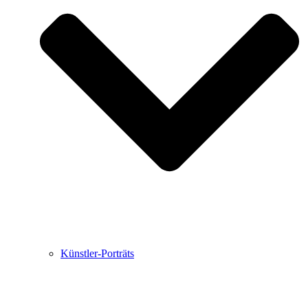
Buchbesprechungen von Harald Schwiers
Haralds Streifzüge
Hörtipps von Harald Schwiers
Kunstausflüge mit Sigrid Balke
Marc Peschke – Out of The Länd
Buchtipps von Uli Rothfuss
Hausbesuche
Frederick D. Bunsen – Kunst
Bildergeschichten von Jürgen Linde und Dietmar
Zankel
Kunsttheorie: Kunstführer und Flugschwein
Kunst geht weiter.
Künstler-Porträts