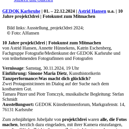
GEDOK Karlsruhe
| 01. – 22.12.2024 |
Astrid Hansen
u.a. |
10
Jahre projekt3drei | Fotokunst zum Mitmachen
Bild links: Ausstellung_projekt3drei 2024;
©
Foto: AHansen
10 Jahre projekt3drei | Fotokunst zum Mitmachen
von Astrid Hansen, Annette Hünnekens, Katrin Eschenberg,
Fachgruppe Fotografie/Medienkunst der GEDOK Karlsruhe und
von teilnehmenden Fotografinnen und Fotografen
Vernissage
: Samstag, 30.11.2024, 19 Uhr
Uli Rothfuss
Einführung:
Simone Maria Dietz
, Kunsthistorikerin
Tanzperformance:Was macht dich glücklich?
Zwei Protagonist:innen im Dialog auf der Suche nach dem
kostbarsten Gut.
Tamara Pitzer und Piotr Tomczyk, musikalische Begleitung: Stefan
Schmidt
Harald Schwiers
Ausstellungsort:
GEDOK Künstlerinnenforum, Markgrafenstr. 14,
76131 Karlsruhe
Zum zehnjährigen Jubeljahr von
projekt3drei
waren
alle, die Fotos
machen
, herzlich dazu eingeladen, mit ihrer Kamera einzufangen,