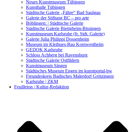
Kunstwettbewerbe, Ausschreibungen für Künstler
Neues Kunstmuseum Tübingen
Kunsthalle Tübingen
Städtische Galerie „Fähre“ Bad Saulgau
Galerie der Stiftung BC – pro arte
Böblingen: | Städtische Galerie
Städtische Galerie Bietigheim-Bissingen
Kunstmuseum Karlsruhe (fr. Stdt. Galerie)
Galerie Julia Philippi Dossenheim
Museum im Kleihues-Bau Kornwestheim
GEDOK Karlsruhe
Schloss Achberg bei Ravensburg
Städtische Galerie Ostfildern
Kunstmuseum Singen
Städtisches Museum Engen im kunstportal-bw
Freundeskreis Badisches Malerdorf Grötzingen
Karlsruhe | ZKM
Feuilleton / Kultur-Redaktion