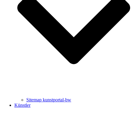
Uli Rothfuss
Harald Schwiers
Sitemap kunstportal-bw
Künstler
Buchtipps von Prof. Uli Rothfuss