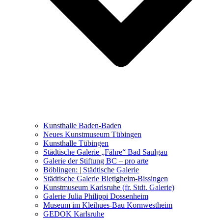
Ausstellungen 2021 – 2023
Malerei, Zeichnung, Fotografie
Skulptur und Installation
Musik, Literatur und andere
Kunstvermittler
Was seither geschah
Kunsthalle Baden-Baden
Kunstwettbewerbe, Ausschreibungen für Künstler
Neues Kunstmuseum Tübingen
Kunsthalle Tübingen
Städtische Galerie „Fähre“ Bad Saulgau
Galerie der Stiftung BC – pro arte
Böblingen: | Städtische Galerie
Städtische Galerie Bietigheim-Bissingen
Kunstmuseum Karlsruhe (fr. Stdt. Galerie)
Galerie Julia Philippi Dossenheim
Museum im Kleihues-Bau Kornwestheim
GEDOK Karlsruhe