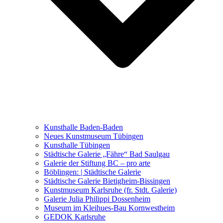
Ausstellungen 2021 – 2023
Malerei, Zeichnung, Fotografie
Skulptur und Installation
Musik, Literatur und andere
Kunstvermittler
Was seither geschah
Kunsthalle Baden-Baden
Kunstwettbewerbe, Ausschreibungen für Künstler
Neues Kunstmuseum Tübingen
Kunsthalle Tübingen
Städtische Galerie „Fähre“ Bad Saulgau
Galerie der Stiftung BC – pro arte
Böblingen: | Städtische Galerie
Städtische Galerie Bietigheim-Bissingen
Kunstmuseum Karlsruhe (fr. Stdt. Galerie)
Galerie Julia Philippi Dossenheim
Museum im Kleihues-Bau Kornwestheim
GEDOK Karlsruhe