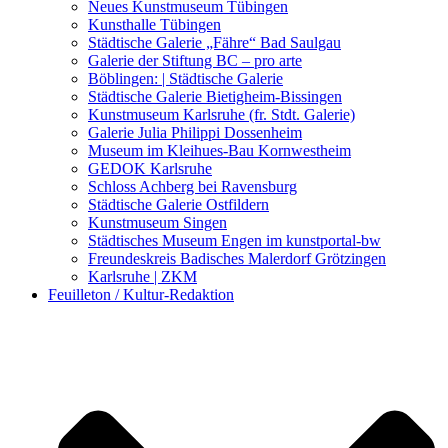
Kunstwettbewerbe, Ausschreibungen für Künstler
Neues Kunstmuseum Tübingen
Kunsthalle Tübingen
Städtische Galerie „Fähre“ Bad Saulgau
Galerie der Stiftung BC – pro arte
Böblingen: | Städtische Galerie
Städtische Galerie Bietigheim-Bissingen
Kunstmuseum Karlsruhe (fr. Stdt. Galerie)
Galerie Julia Philippi Dossenheim
Museum im Kleihues-Bau Kornwestheim
GEDOK Karlsruhe
Schloss Achberg bei Ravensburg
Städtische Galerie Ostfildern
Kunstmuseum Singen
Städtisches Museum Engen im kunstportal-bw
Freundeskreis Badisches Malerdorf Grötzingen
Karlsruhe | ZKM
Feuilleton / Kultur-Redaktion