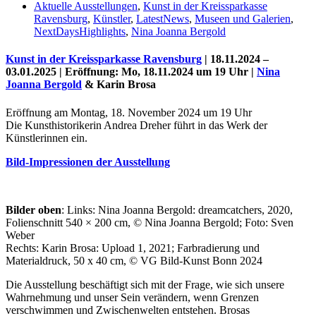
Aktuelle Ausstellungen
,
Kunst in der Kreissparkasse
Ravensburg
,
Künstler
,
LatestNews
,
Museen und Galerien
,
NextDaysHighlights
,
Nina Joanna Bergold
Kunst in der Kreissparkasse Ravensburg
| 18.11.2024 –
03.01.2025 | Eröffnung: Mo, 18.11.2024 um 19 Uhr |
Nina
Joanna Bergold
& Karin Brosa
Eröffnung am Montag, 18. November 2024 um 19 Uhr
Die Kunsthistorikerin Andrea Dreher führt in das Werk der
Künstlerinnen ein.
Bild-Impressionen der Ausstellung
Uli Rothfuss
Bilder oben
: Links: Nina Joanna Bergold: dreamcatchers, 2020,
Folienschnitt 540 × 200 cm, © Nina Joanna Bergold; Foto: Sven
Weber
Rechts: Karin Brosa: Upload 1, 2021; Farbradierung und
Harald Schwiers
Materialdruck, 50 x 40 cm, © VG Bild-Kunst Bonn 2024
Die Ausstellung beschäftigt sich mit der Frage, wie sich unsere
Wahrnehmung und unser Sein verändern, wenn Grenzen
verschwimmen und Zwischenwelten entstehen. Brosas