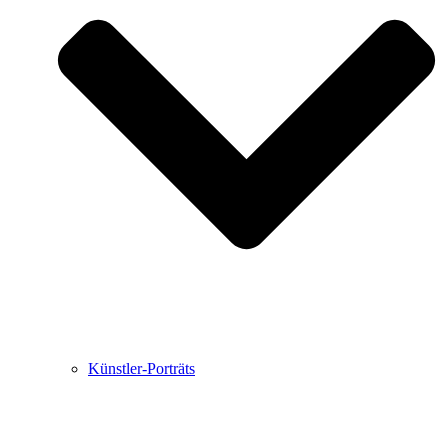
Buchbesprechungen von Harald Schwiers
Haralds Streifzüge
Hörtipps von Harald Schwiers
Kunstausflüge mit Sigrid Balke
Marc Peschke – Out of The Länd
Buchtipps von Uli Rothfuss
Hausbesuche
Frederick D. Bunsen – Kunst
Bildergeschichten von Jürgen Linde und Dietmar
Zankel
Kunsttheorie: Kunstführer und Flugschwein
Kunst geht weiter.
Künstler-Porträts