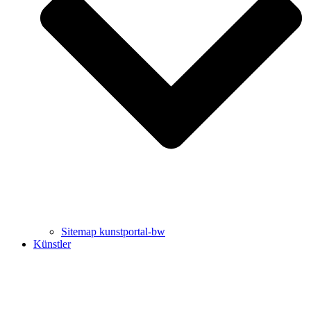
Uli Rothfuss
Harald Schwiers
Sitemap kunstportal-bw
Künstler
Buchtipps von Prof. Uli Rothfuss