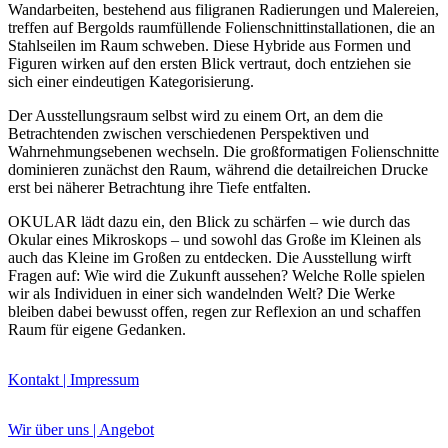
Wandarbeiten, bestehend aus filigranen Radierungen und Malereien,
treffen auf Bergolds raumfüllende Folienschnittinstallationen, die an
Stahlseilen im Raum schweben. Diese Hybride aus Formen und
Figuren wirken auf den ersten Blick vertraut, doch entziehen sie
sich einer eindeutigen Kategorisierung.
Der Ausstellungsraum selbst wird zu einem Ort, an dem die
Buchtipps von Prof. Uli Rothfuss
Betrachtenden zwischen verschiedenen Perspektiven und
Wahrnehmungsebenen wechseln. Die großformatigen Folienschnitte
dominieren zunächst den Raum, während die detailreichen Drucke
erst bei näherer Betrachtung ihre Tiefe entfalten.
OKULAR lädt dazu ein, den Blick zu schärfen – wie durch das
Okular eines Mikroskops – und sowohl das Große im Kleinen als
auch das Kleine im Großen zu entdecken. Die Ausstellung wirft
Fragen auf: Wie wird die Zukunft aussehen? Welche Rolle spielen
wir als Individuen in einer sich wandelnden Welt? Die Werke
bleiben dabei bewusst offen, regen zur Reflexion an und schaffen
Buchbesprechungen von Harald Schwiers
Raum für eigene Gedanken.
Haralds Streifzüge
Hörtipps von Harald Schwiers
Kunstausflüge mit Sigrid Balke
Kontakt | Impressum
Marc Peschke – Out of The Länd
Buchtipps von Uli Rothfuss
Wir über uns | Angebot
Hausbesuche
Frederick D. Bunsen – Kunst