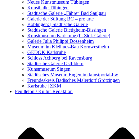
Kunstwettbewerbe, Ausschreibungen für Künstler
Neues Kunstmuseum Tübingen
Kunsthalle Tübingen
Städtische Galerie „Fähre“ Bad Saulgau
Galerie der Stiftung BC – pro arte
Böblingen: | Städtische Galerie
Städtische Galerie Bietigheim-Bissingen
Kunstmuseum Karlsruhe (fr. Stdt. Galerie)
Galerie Julia Philippi Dossenheim
Museum im Kleihues-Bau Kornwestheim
GEDOK Karlsruhe
Schloss Achberg bei Ravensburg
Städtische Galerie Ostfildern
Kunstmuseum Singen
Städtisches Museum Engen im kunstportal-bw
Freundeskreis Badisches Malerdorf Grötzingen
Karlsruhe | ZKM
Feuilleton / Kultur-Redaktion