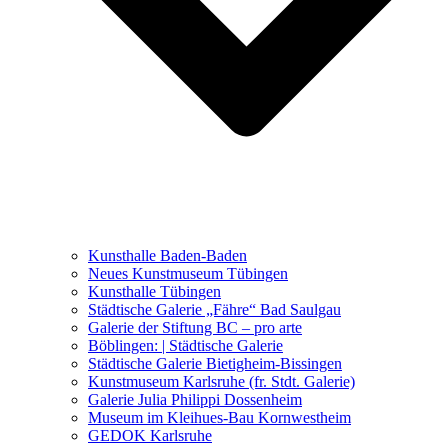
Ausstellungen 2021 – 2023
Malerei, Zeichnung, Fotografie
Skulptur und Installation
Musik, Literatur und andere
Kunstvermittler
Was seither geschah
Kunsthalle Baden-Baden
Kunstwettbewerbe, Ausschreibungen für Künstler
Neues Kunstmuseum Tübingen
Kunsthalle Tübingen
Städtische Galerie „Fähre“ Bad Saulgau
Galerie der Stiftung BC – pro arte
Böblingen: | Städtische Galerie
Städtische Galerie Bietigheim-Bissingen
Kunstmuseum Karlsruhe (fr. Stdt. Galerie)
Galerie Julia Philippi Dossenheim
Museum im Kleihues-Bau Kornwestheim
GEDOK Karlsruhe