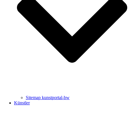
Uli Rothfuss
Harald Schwiers
Sitemap kunstportal-bw
Künstler
Buchtipps von Prof. Uli Rothfuss