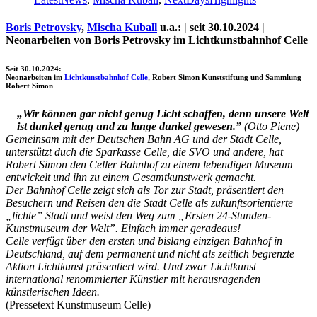
Boris Petrovsky
,
Mischa Kuball
u.a.: | seit 30.10.2024 |
Neonarbeiten von Boris Petrovsky im Lichtkunstbahnhof Celle
Seit 30.10.2024:
Neonarbeiten im
Lichtkunstbahnhof Celle
, Robert Simon Kunststiftung
und Sammlung
Robert Simon
„Wir können gar nicht genug Licht schaffen, denn unsere Welt
ist dunkel genug und zu lange dunkel gewesen.”
(Otto Piene)
Gemeinsam mit der Deutschen Bahn AG und der Stadt Celle,
unterstützt duch die Sparkasse Celle, die SVO und andere, hat
Robert Simon den Celler Bahnhof zu einem lebendigen Museum
Uli Rothfuss
entwickelt und ihn zu einem Gesamtkunstwerk gemacht.
Der Bahnhof Celle zeigt sich als Tor zur Stadt, präsentiert den
Besuchern und Reisen den die Stadt Celle als zukunftsorientierte
„lichte” Stadt und weist den Weg zum „Ersten 24-Stunden-
Kunstmuseum der Welt”. Einfach immer geradeaus!
Celle verfügt über den ersten und bislang einzigen Bahnhof in
Harald Schwiers
Deutschland, auf dem permanent und nicht als zeitlich begrenzte
Aktion Lichtkunst präsentiert wird. Und zwar Lichtkunst
international renommierter Künstler mit herausragenden
künstlerischen Ideen.
(Pressetext Kunstmuseum Celle)