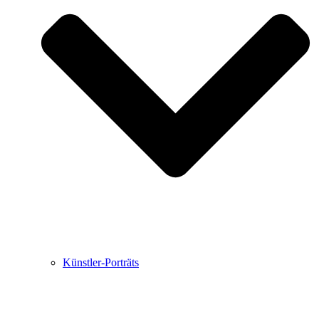
Buchbesprechungen von Harald Schwiers
Haralds Streifzüge
Hörtipps von Harald Schwiers
Kunstausflüge mit Sigrid Balke
Marc Peschke – Out of The Länd
Buchtipps von Uli Rothfuss
Hausbesuche
Frederick D. Bunsen – Kunst
Bildergeschichten von Jürgen Linde und Dietmar
Zankel
Kunsttheorie: Kunstführer und Flugschwein
Kunst geht weiter.
Künstler-Porträts