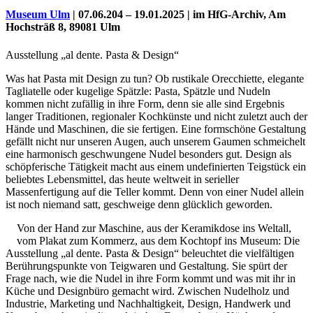
Museum Ulm
| 07.06.204 – 19.01.2025 | im HfG-Archiv, Am
Hochsträß 8, 89081 Ulm
Ausstellung „al dente. Pasta & Design“
Was hat Pasta mit Design zu tun? Ob rustikale Orecchiette, elegante
Tagliatelle oder kugelige Spätzle: Pasta, Spätzle und Nudeln
kommen nicht zufällig in ihre Form, denn sie alle sind Ergebnis
langer Traditionen, regionaler Kochkünste und nicht zuletzt auch der
Hände und Maschinen, die sie fertigen. Eine formschöne Gestaltung
gefällt nicht nur unseren Augen, auch unserem Gaumen schmeichelt
eine harmonisch geschwungene Nudel besonders gut. Design als
schöpferische Tätigkeit macht aus einem undefinierten Teigstück ein
Uli Rothfuss
beliebtes Lebensmittel, das heute weltweit in serieller
Massenfertigung auf die Teller kommt. Denn von einer Nudel allein
ist noch niemand satt, geschweige denn glücklich geworden.
Von der Hand zur Maschine, aus der Keramikdose ins Weltall,
vom Plakat zum Kommerz, aus dem Kochtopf ins Museum: Die
Harald Schwiers
Ausstellung „al dente. Pasta & Design“ beleuchtet die vielfältigen
Berührungspunkte von Teigwaren und Gestaltung. Sie spürt der
Frage nach, wie die Nudel in ihre Form kommt und was mit ihr in
Küche und Designbüro gemacht wird. Zwischen Nudelholz und
Industrie, Marketing und Nachhaltigkeit, Design, Handwerk und