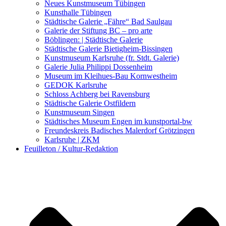
Kunstwettbewerbe, Ausschreibungen für Künstler
Neues Kunstmuseum Tübingen
Kunsthalle Tübingen
Städtische Galerie „Fähre“ Bad Saulgau
Galerie der Stiftung BC – pro arte
Böblingen: | Städtische Galerie
Städtische Galerie Bietigheim-Bissingen
Kunstmuseum Karlsruhe (fr. Stdt. Galerie)
Galerie Julia Philippi Dossenheim
Museum im Kleihues-Bau Kornwestheim
GEDOK Karlsruhe
Schloss Achberg bei Ravensburg
Städtische Galerie Ostfildern
Kunstmuseum Singen
Städtisches Museum Engen im kunstportal-bw
Freundeskreis Badisches Malerdorf Grötzingen
Karlsruhe | ZKM
Feuilleton / Kultur-Redaktion