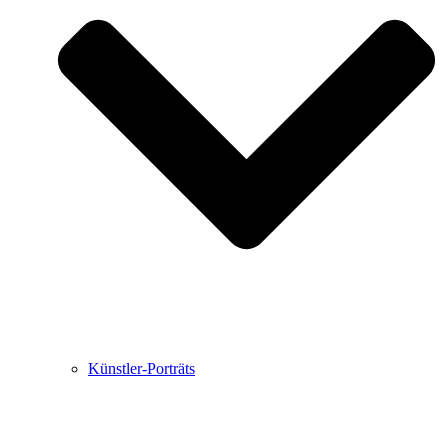
Buchbesprechungen von Harald Schwiers
Haralds Streifzüge
Hörtipps von Harald Schwiers
Kunstausflüge mit Sigrid Balke
Marc Peschke – Out of The Länd
Buchtipps von Uli Rothfuss
Hausbesuche
Frederick D. Bunsen – Kunst
Bildergeschichten von Jürgen Linde und Dietmar
Zankel
Kunsttheorie: Kunstführer und Flugschwein
Kunst geht weiter.
Künstler-Porträts