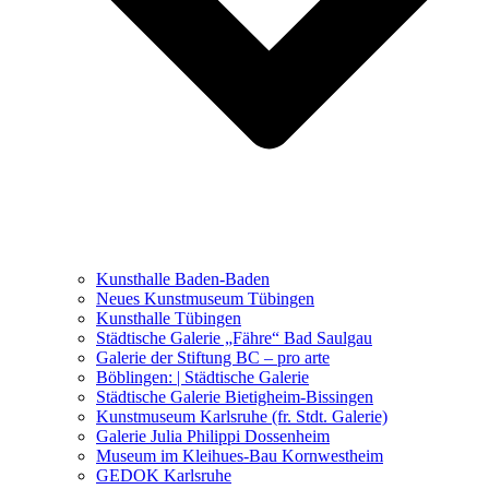
Ausstellungen 2021 – 2023
Malerei, Zeichnung, Fotografie
Skulptur und Installation
Musik, Literatur und andere
Kunstvermittler
Was seither geschah
Kunsthalle Baden-Baden
Kunstwettbewerbe, Ausschreibungen für Künstler
Neues Kunstmuseum Tübingen
Kunsthalle Tübingen
Städtische Galerie „Fähre“ Bad Saulgau
Galerie der Stiftung BC – pro arte
Böblingen: | Städtische Galerie
Städtische Galerie Bietigheim-Bissingen
Kunstmuseum Karlsruhe (fr. Stdt. Galerie)
Galerie Julia Philippi Dossenheim
Museum im Kleihues-Bau Kornwestheim
GEDOK Karlsruhe