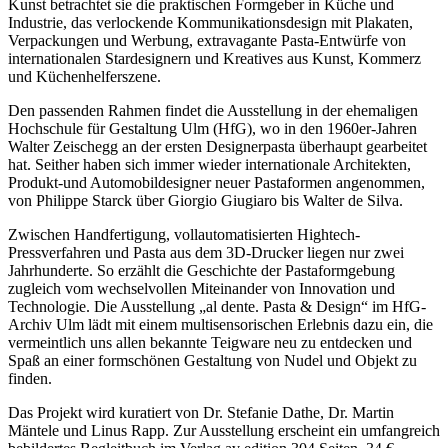
Kunst betrachtet sie die praktischen Formgeber in Küche und
Industrie, das verlockende Kommunikationsdesign mit Plakaten,
Verpackungen und Werbung, extravagante Pasta-Entwürfe von
internationalen Stardesignern und Kreatives aus Kunst, Kommerz
und Küchenhelferszene.
Den passenden Rahmen findet die Ausstellung in der ehemaligen
Buchtipps von Prof. Uli Rothfuss
Hochschule für Gestaltung Ulm (HfG), wo in den 1960er-Jahren
Walter Zeischegg an der ersten Designerpasta überhaupt gearbeitet
hat. Seither haben sich immer wieder internationale Architekten,
Produkt-und Automobildesigner neuer Pastaformen angenommen,
von Philippe Starck über Giorgio Giugiaro bis Walter de Silva.
Zwischen Handfertigung, vollautomatisierten Hightech-
Pressverfahren und Pasta aus dem 3D-Drucker liegen nur zwei
Jahrhunderte. So erzählt die Geschichte der Pastaformgebung
zugleich vom wechselvollen Miteinander von Innovation und
Technologie. Die Ausstellung „al dente. Pasta & Design“ im HfG-
Buchbesprechungen von Harald Schwiers
Archiv Ulm lädt mit einem multisensorischen Erlebnis dazu ein, die
Haralds Streifzüge
vermeintlich uns allen bekannte Teigware neu zu entdecken und
Hörtipps von Harald Schwiers
Spaß an einer formschönen Gestaltung von Nudel und Objekt zu
Kunstausflüge mit Sigrid Balke
finden.
Marc Peschke – Out of The Länd
Buchtipps von Uli Rothfuss
Das Projekt wird kuratiert von Dr. Stefanie Dathe, Dr. Martin
Hausbesuche
Mäntele und Linus Rapp. Zur Ausstellung erscheint ein umfangreich
Frederick D. Bunsen – Kunst