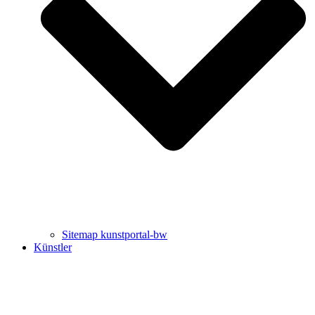
Uli Rothfuss
Harald Schwiers
Sitemap kunstportal-bw
Künstler
Buchtipps von Prof. Uli Rothfuss