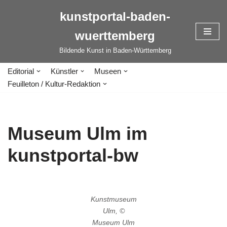
kunstportal-baden-
Zum
wuerttemberg
Inhalt
springen
Bildende Kunst in Baden-Württemberg
Editorial
Künstler
Museen
Feuilleton / Kultur-Redaktion
Museum Ulm im
kunstportal-bw
Kunstmuseum
Ulm,
©
Museum Ulm