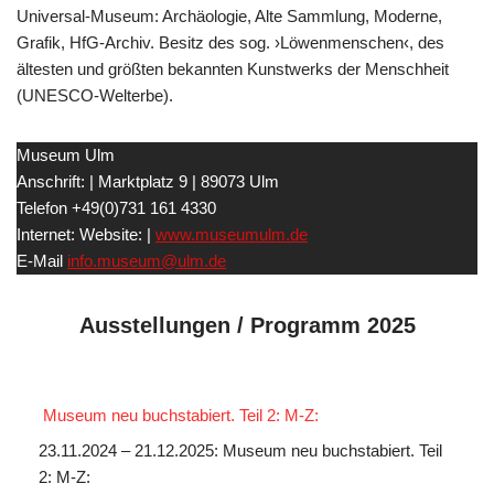
Universal-Museum: Archäologie, Alte Sammlung, Moderne,
Grafik, HfG-Archiv. Besitz des sog. ›Löwenmenschen‹, des
ältesten und größten bekannten Kunstwerks der Menschheit
(UNESCO-Welterbe).
Museum Ulm
Anschrift: | Marktplatz 9 | 89073 Ulm
Telefon +49(0)731 161 4330
Internet: Website: |
www.museumulm.de
E-Mail
info.museum@ulm.de
Ausstellungen / Programm 2025
Museum neu buchstabiert. Teil 2: M-Z:
23.11.2024 – 21.12.2025: Museum neu buchstabiert. Teil
2: M-Z: