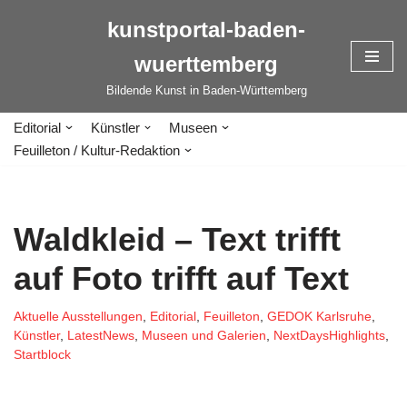
kunstportal-baden-
Zum
wuerttemberg
Inhalt
springen
Bildende Kunst in Baden-Württemberg
Editorial
Künstler
Museen
Feuilleton / Kultur-Redaktion
Waldkleid – Text trifft
auf Foto trifft auf Text
Aktuelle Ausstellungen
,
Editorial
,
Feuilleton
,
GEDOK Karlsruhe
,
Künstler
,
LatestNews
,
Museen und Galerien
,
NextDaysHighlights
,
Startblock