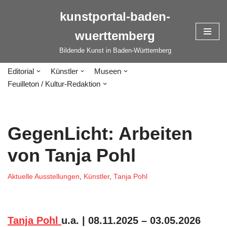
kunstportal-baden-
Zum
wuerttemberg
Inhalt
springen
Bildende Kunst in Baden-Württemberg
Editorial
Künstler
Museen
Feuilleton / Kultur-Redaktion
GegenLicht: Arbeiten
von Tanja Pohl
Aktuelle Ausstellungen
,
Künstler
,
Tanja Pohl
Tanja Pohl
u.a. | 08.11.2025 – 03.05.2026