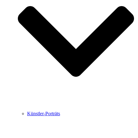
Buchbesprechungen von Harald Schwiers
Haralds Streifzüge
Hörtipps von Harald Schwiers
Kunstausflüge mit Sigrid Balke
Marc Peschke – Out of The Länd
Buchtipps von Uli Rothfuss
Hausbesuche
Frederick D. Bunsen – Kunst
Bildergeschichten von Jürgen Linde und Dietmar
Zankel
Kunsttheorie: Kunstführer und Flugschwein
Kunst geht weiter.
Künstler-Porträts