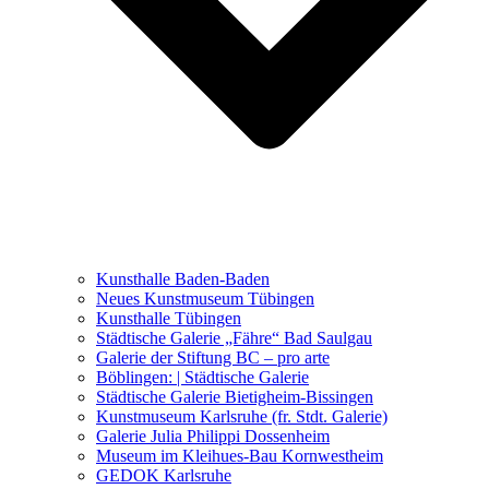
Ausstellungen 2021 – 2023
Malerei, Zeichnung, Fotografie
Skulptur und Installation
Musik, Literatur und andere
Kunstvermittler
Was seither geschah
Kunsthalle Baden-Baden
Kunstwettbewerbe, Ausschreibungen für Künstler
Neues Kunstmuseum Tübingen
Kunsthalle Tübingen
Städtische Galerie „Fähre“ Bad Saulgau
Galerie der Stiftung BC – pro arte
Böblingen: | Städtische Galerie
Städtische Galerie Bietigheim-Bissingen
Kunstmuseum Karlsruhe (fr. Stdt. Galerie)
Galerie Julia Philippi Dossenheim
Museum im Kleihues-Bau Kornwestheim
GEDOK Karlsruhe