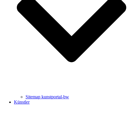
Uli Rothfuss
Harald Schwiers
Sitemap kunstportal-bw
Künstler
Buchtipps von Prof. Uli Rothfuss