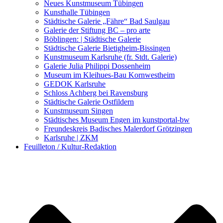
Kunstwettbewerbe, Ausschreibungen für Künstler
Neues Kunstmuseum Tübingen
Kunsthalle Tübingen
Städtische Galerie „Fähre“ Bad Saulgau
Galerie der Stiftung BC – pro arte
Böblingen: | Städtische Galerie
Städtische Galerie Bietigheim-Bissingen
Kunstmuseum Karlsruhe (fr. Stdt. Galerie)
Galerie Julia Philippi Dossenheim
Museum im Kleihues-Bau Kornwestheim
GEDOK Karlsruhe
Schloss Achberg bei Ravensburg
Städtische Galerie Ostfildern
Kunstmuseum Singen
Städtisches Museum Engen im kunstportal-bw
Freundeskreis Badisches Malerdorf Grötzingen
Karlsruhe | ZKM
Feuilleton / Kultur-Redaktion