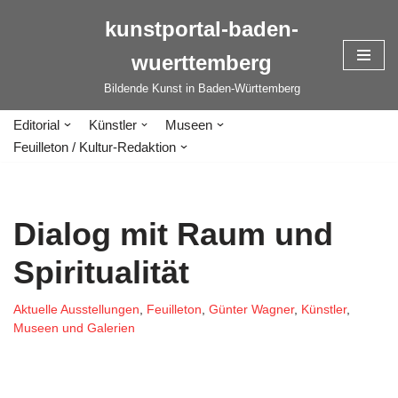
kunstportal-baden-
Zum
wuerttemberg
Inhalt
springen
Bildende Kunst in Baden-Württemberg
Editorial
Künstler
Museen
Feuilleton / Kultur-Redaktion
Dialog mit Raum und
Spiritualität
Aktuelle Ausstellungen
,
Feuilleton
,
Günter Wagner
,
Künstler
,
Museen und Galerien