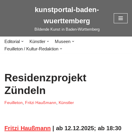
kunstportal-baden-
Zum
wuerttemberg
Inhalt
springen
Bildende Kunst in Baden-Württemberg
Editorial
Künstler
Museen
Feuilleton / Kultur-Redaktion
Residenzprojekt
Zündeln
Feuilleton
,
Fritzi Haußmann
,
Künstler
Fritzi Haußmann
| ab 12.12.2025; ab 18:30