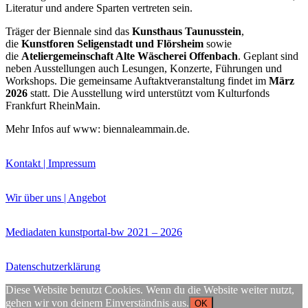
Literatur und andere Sparten vertreten sein.
Träger der Biennale sind das
Kunsthaus Taunusstein
,
die
Kunstforen Seligenstadt und Flörsheim
sowie
die
Ateliergemeinschaft Alte Wäscherei Offenbach
. Geplant sind
neben Ausstellungen auch Lesungen, Konzerte, Führungen und
Workshops. Die gemeinsame Auftaktveranstaltung findet im
März
Buchtipps von Prof. Uli Rothfuss
2026
statt. Die Ausstellung wird unterstützt vom Kulturfonds
Frankfurt RheinMain.
Mehr Infos auf www: biennaleammain.de.
Kontakt | Impressum
Wir über uns | Angebot
Buchbesprechungen von Harald Schwiers
Mediadaten kunstportal-bw 2021 – 2026
Haralds Streifzüge
Hörtipps von Harald Schwiers
Kunstausflüge mit Sigrid Balke
Datenschutzerklärung
Marc Peschke – Out of The Länd
Buchtipps von Uli Rothfuss
Diese Website benutzt Cookies. Wenn du die Website weiter nutzt,
Hausbesuche
gehen wir von deinem Einverständnis aus.
OK
Frederick D. Bunsen – Kunst