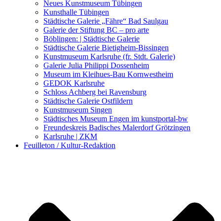
Kunstwettbewerbe, Ausschreibungen für Künstler
Neues Kunstmuseum Tübingen
Kunsthalle Tübingen
Städtische Galerie „Fähre“ Bad Saulgau
Galerie der Stiftung BC – pro arte
Böblingen: | Städtische Galerie
Städtische Galerie Bietigheim-Bissingen
Kunstmuseum Karlsruhe (fr. Stdt. Galerie)
Galerie Julia Philippi Dossenheim
Museum im Kleihues-Bau Kornwestheim
GEDOK Karlsruhe
Schloss Achberg bei Ravensburg
Städtische Galerie Ostfildern
Kunstmuseum Singen
Städtisches Museum Engen im kunstportal-bw
Freundeskreis Badisches Malerdorf Grötzingen
Karlsruhe | ZKM
Feuilleton / Kultur-Redaktion