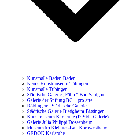
Ausstellungen 2021 – 2023
Malerei, Zeichnung, Fotografie
Skulptur und Installation
Musik, Literatur und andere
Kunstvermittler
Was seither geschah
Kunsthalle Baden-Baden
Kunstwettbewerbe, Ausschreibungen für Künstler
Neues Kunstmuseum Tübingen
Kunsthalle Tübingen
Städtische Galerie „Fähre“ Bad Saulgau
Galerie der Stiftung BC – pro arte
Böblingen: | Städtische Galerie
Städtische Galerie Bietigheim-Bissingen
Kunstmuseum Karlsruhe (fr. Stdt. Galerie)
Galerie Julia Philippi Dossenheim
Museum im Kleihues-Bau Kornwestheim
GEDOK Karlsruhe