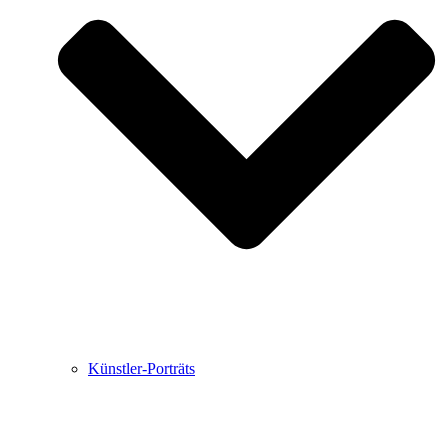
Buchbesprechungen von Harald Schwiers
Haralds Streifzüge
Hörtipps von Harald Schwiers
Kunstausflüge mit Sigrid Balke
Marc Peschke – Out of The Länd
Buchtipps von Uli Rothfuss
Hausbesuche
Frederick D. Bunsen – Kunst
Bildergeschichten von Jürgen Linde und Dietmar
Zankel
Kunsttheorie: Kunstführer und Flugschwein
Kunst geht weiter.
Künstler-Porträts