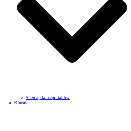
Uli Rothfuss
Harald Schwiers
Sitemap kunstportal-bw
Künstler
Buchtipps von Prof. Uli Rothfuss