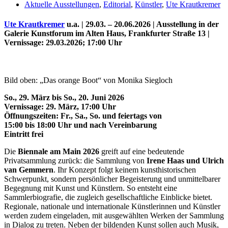
Aktuelle Ausstellungen
,
Editorial
,
Künstler
,
Ute Krautkremer
Ute Krautkremer
u.a. | 29.03. – 20.06.2026 |
Ausstellung in der
Galerie Kunstforum
im Alten Haus, Frankfurter Straße 13
|
Vernissage: 29.03.2026; 17:00 Uhr
Bild oben: „Das orange Boot“ von Monika Siegloch
So., 29. März bis So., 20. Juni 2026
Vernissage: 29. März, 17:00 Uhr
Öffnungszeiten: Fr., Sa., So. und feiertags von
Uli Rothfuss
15:00 bis 18:00 Uhr und nach Vereinbarung
Eintritt frei
Die
Biennale am Main 2026
greift auf eine bedeutende
Privatsammlung zurück: die Sammlung von
Irene Haas
und
Ulrich
van Gemmern
. Ihr Konzept folgt keinem kunsthistorischen
Schwerpunkt, sondern persönlicher Begeisterung und unmittelbarer
Harald Schwiers
Begegnung mit Kunst und Künstlern. So entsteht eine
Sammlerbiografie, die zugleich gesellschaftliche Einblicke bietet.
Regionale, nationale und internationale Künstlerinnen und Künstler
werden zudem eingeladen, mit ausgewählten Werken der Sammlung
in Dialog zu treten. Neben der bildenden Kunst sollen auch Musik,