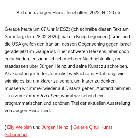
Bild oben: Jürgen Heinz: Innehalten, 2022, H 120 cm
Gerade heute um 07 Uhr MESZ; (ich schreibe diesen Text am
Samstag, dem 28.02.2026), hat ein Krieg begonnen (Israel und
die USA greifen den Iran an, dessen Gegenschlag gegen Israel
gerade jetzt im Gange ist. Eher schweren Herzens, aber doch
entschieden, entziehe ich ich mich der Nachrichtenflut, um
stattdessen über Jürgen Heinz und seine Kunst zu schreiben.
Als kunstbegeisterter Journalist weiß ich aus Erfahrung, wie
wichtig es ist: um klarer zu sehen, um klarer zu denken,
müssen wir immer wieder auf Distanz gehen, Abstand nehmen
– kurzum:
I n n e h a l t en
, womit wir schon beim
programmatischen und schönen Titel der aktuellen Ausstellung
von Jürgen Heinz sind.
[
Elly Weiblen
und
Jürgen Heinz
: |
Galerie Q für Kunst
Schorndorf