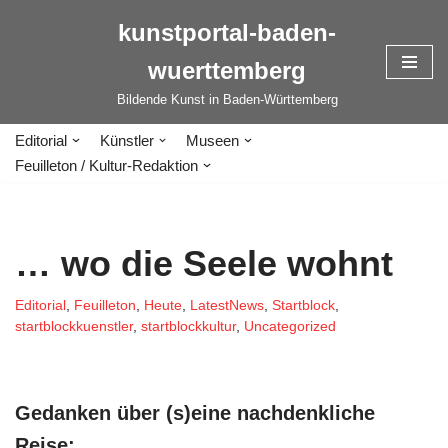
kunstportal-baden-
Zum
wuerttemberg
Inhalt
springen
Bildende Kunst in Baden-Württemberg
Editorial
Künstler
Museen
Feuilleton / Kultur-Redaktion
… wo die Seele wohnt
Editorial
,
Feuilleton
,
Heute
,
LatestNews
,
Startblock
,
startblockkuenstler
,
startblockkultur
,
Uncategorized
Gedanken über (s)eine nachdenkliche
Reise: