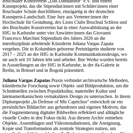
Bruchsaler Kunstverein „Das Damianstor“ e.V. und einem
Kunstprojekt, das die Stipendiat:innen mit Schüler:innen einer
Bruchsaler Schule durchführen, einzigartig in der deutschen
Kunstpreis-Landschaft. Eine Jury aus Vertreter:innen der
Hochschule für Gestaltung, des Lions Clubs Bruchsal Schloss und
des Bruchsaler Kunstvereins hat in einer Auswahlsitzung an der
HfG in Karlsruhe unter vier Anwärter:innen das Giovanni
Buchtipps von Prof. Uli Rothfuss
Francesco Marchini Stipendium des Jahres 2026 an die
interdisziplinär arbeitende Künstlerin Juliana Vargas Zapata
vergeben. Die in Kolumbien geborene Preisträgerin studierte von
2017 – 2025 an der HfG in Karlsruhe Kommunikationsdesign, wo
sie auch seit 10 Jahren lebt und arbeitet. Ihre Werke wurden bereits
in Ausstellungen an der HfG in Karlsruhe, in der ifa-Galerie in
Berlin, in Brüssel und in Bogotá präsentiert.
Juliana Vargas Zapatas
Praxis verbindet archivarische Methoden,
künstlerische Forschung sowie Objekt- und Bildproduktion, um die
Schnittstellen zwischen Populärkultur, materieller Kultur und
Buchbesprechungen von Harald Schwiers
lateinamerikanischem vernakulären Design zu untersuchen. In ihrem
Haralds Streifzüge
Diplomprojekt „In Defense of Mis Caprichos“ entwickelt sie ein
Hörtipps von Harald Schwiers
persönliches Bildarchiv aus gefundenen und eigenen Motiven, das
Kunstausflüge mit Sigrid Balke
die Fragmentierung digitaler Bildwelten reflektiert und alltägliche
Marc Peschke – Out of The Länd
visuelle Codes in den Fokus rückt. Aus diesem Archiv entstehen
Buchtipps von Uli Rothfuss
Objekte, Assemblagen und Videoinstallationen, die Aneignung,
Hausbesuche
Kopie und Transformation als zentrale Strategien nutzen, um
Frederick D. Bunsen – Kunst