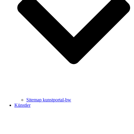
Uli Rothfuss
Harald Schwiers
Sitemap kunstportal-bw
Künstler
Buchtipps von Prof. Uli Rothfuss