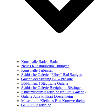
Ausstellungen 2021 – 2023
Malerei, Zeichnung, Fotografie
Skulptur und Installation
Musik, Literatur und andere
Kunstvermittler
Was seither geschah
Kunsthalle Baden-Baden
Kunstwettbewerbe, Ausschreibungen für Künstler
Neues Kunstmuseum Tübingen
Kunsthalle Tübingen
Städtische Galerie „Fähre“ Bad Saulgau
Galerie der Stiftung BC – pro arte
Böblingen: | Städtische Galerie
Städtische Galerie Bietigheim-Bissingen
Kunstmuseum Karlsruhe (fr. Stdt. Galerie)
Galerie Julia Philippi Dossenheim
Museum im Kleihues-Bau Kornwestheim
GEDOK Karlsruhe