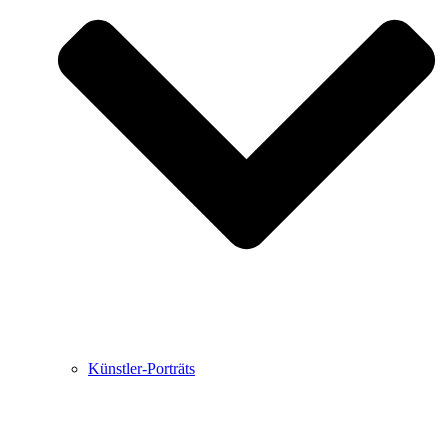
Buchbesprechungen von Harald Schwiers
Haralds Streifzüge
Hörtipps von Harald Schwiers
Kunstausflüge mit Sigrid Balke
Marc Peschke – Out of The Länd
Buchtipps von Uli Rothfuss
Hausbesuche
Frederick D. Bunsen – Kunst
Bildergeschichten von Jürgen Linde und Dietmar
Zankel
Kunsttheorie: Kunstführer und Flugschwein
Kunst geht weiter.
Künstler-Porträts