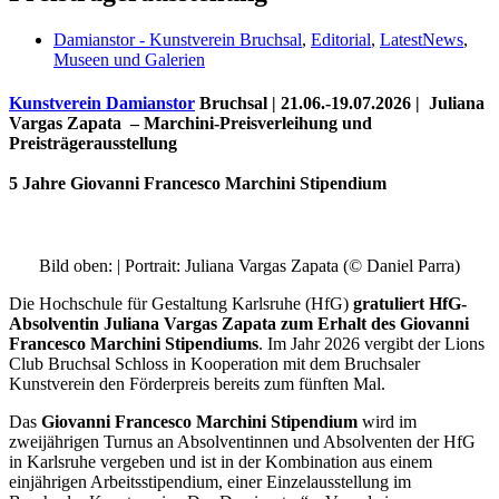
Damianstor - Kunstverein Bruchsal
,
Editorial
,
LatestNews
,
Museen und Galerien
Kunstverein Damianstor
Bruchsal | 21.06.-19.07.2026 | Juliana
Vargas Zapata – Marchini-Preisverleihung und
Preisträgerausstellung
5 Jahre Giovanni Francesco Marchini Stipendium
Bild oben: | Portrait: Juliana Vargas Zapata (© Daniel Parra)
Uli Rothfuss
Die Hochschule für Gestaltung Karlsruhe (HfG)
gratuliert HfG-
Absolventin Juliana Vargas Zapata zum Erhalt des Giovanni
Francesco Marchini Stipendiums
. Im Jahr 2026 vergibt der Lions
Club Bruchsal Schloss in Kooperation mit dem Bruchsaler
Kunstverein den Förderpreis bereits zum fünften Mal.
Harald Schwiers
Das
Giovanni Francesco Marchini Stipendium
wird im
zweijährigen Turnus an Absolventinnen und Absolventen der HfG
in Karlsruhe vergeben und ist in der Kombination aus einem
einjährigen Arbeitsstipendium, einer Einzelausstellung im