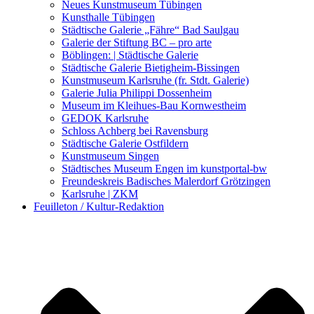
Kunstwettbewerbe, Ausschreibungen für Künstler
Neues Kunstmuseum Tübingen
Kunsthalle Tübingen
Städtische Galerie „Fähre“ Bad Saulgau
Galerie der Stiftung BC – pro arte
Böblingen: | Städtische Galerie
Städtische Galerie Bietigheim-Bissingen
Kunstmuseum Karlsruhe (fr. Stdt. Galerie)
Galerie Julia Philippi Dossenheim
Museum im Kleihues-Bau Kornwestheim
GEDOK Karlsruhe
Schloss Achberg bei Ravensburg
Städtische Galerie Ostfildern
Kunstmuseum Singen
Städtisches Museum Engen im kunstportal-bw
Freundeskreis Badisches Malerdorf Grötzingen
Karlsruhe | ZKM
Feuilleton / Kultur-Redaktion