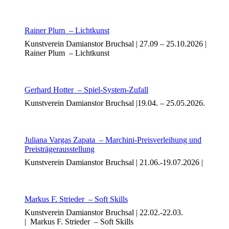
Rainer Plum – Lichtkunst
Kunstverein Damianstor Bruchsal | 27.09 – 25.10.2026 |
Rainer Plum – Lichtkunst
Buchtipps von Prof. Uli Rothfuss
Gerhard Hotter – Spiel-System-Zufall
Kunstverein Damianstor Bruchsal |19.04. – 25.05.2026.
Juliana Vargas Zapata – Marchini-Preisverleihung und
Preisträgerausstellung
Kunstverein Damianstor Bruchsal | 21.06.-19.07.2026 |
Buchbesprechungen von Harald Schwiers
Haralds Streifzüge
Hörtipps von Harald Schwiers
Kunstausflüge mit Sigrid Balke
Markus F. Strieder – Soft Skills
Marc Peschke – Out of The Länd
Buchtipps von Uli Rothfuss
Kunstverein Damianstor Bruchsal | 22.02.-22.03.
Hausbesuche
| Markus F. Strieder – Soft Skills
Frederick D. Bunsen – Kunst