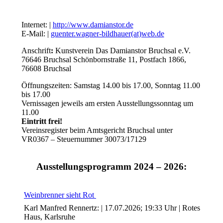
Internet: |
http://www.damianstor.de
E-Mail: |
guenter.wagner-bildhauer(at)web.de
Anschrift
:
Kunstverein Das Damianstor Bruchsal e.V.
76646 Bruchsal Schönbornstraße 11, Postfach 1866,
76608 Bruchsal
Öffnungszeiten: Samstag 14.00 bis 17.00, Sonntag 11.00
bis 17.00
Vernissagen jeweils am ersten Ausstellungssonntag um
11.00
Uli Rothfuss
Eintritt frei!
Vereinsregister beim Amtsgericht Bruchsal unter
VR0367 – Steuernummer 30073/17129
Ausstellungsprogramm 2024 – 2026:
Harald Schwiers
Weinbrenner sieht Rot
Karl Manfred Rennertz: | 17.07.2026; 19:33 Uhr | Rotes
Haus, Karlsruhe