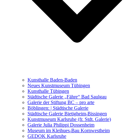
Ausstellungen 2021 – 2023
Malerei, Zeichnung, Fotografie
Skulptur und Installation
Musik, Literatur und andere
Kunstvermittler
Was seither geschah
Kunsthalle Baden-Baden
Kunstwettbewerbe, Ausschreibungen für Künstler
Neues Kunstmuseum Tübingen
Kunsthalle Tübingen
Städtische Galerie „Fähre“ Bad Saulgau
Galerie der Stiftung BC – pro arte
Böblingen: | Städtische Galerie
Städtische Galerie Bietigheim-Bissingen
Kunstmuseum Karlsruhe (fr. Stdt. Galerie)
Galerie Julia Philippi Dossenheim
Museum im Kleihues-Bau Kornwestheim
GEDOK Karlsruhe