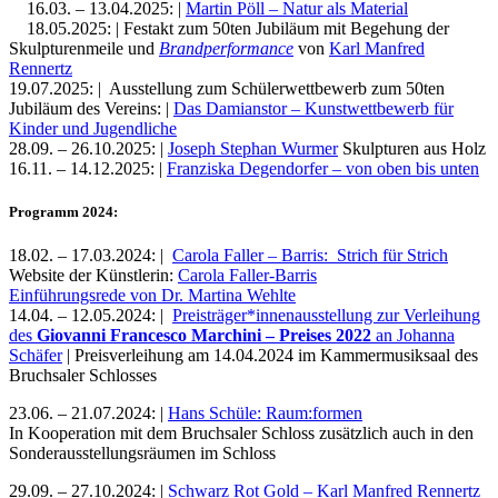
16.03. – 13.04.2025: |
Martin Pöll – Natur als Material
18.05.2025: | Festakt zum 50ten Jubiläum mit Begehung der
Skulpturenmeile und
Brandperformance
von
Karl Manfred
Rennertz
19.07.2025: | Ausstellung zum Schülerwettbewerb zum 50ten
Jubiläum des Vereins: |
Das Damianstor – Kunstwettbewerb für
Kinder und Jugendliche
28.09. – 26.10.2025: |
Joseph Stephan Wurmer
Skulpturen aus Holz
16.11. – 14.12.2025: |
Franziska Degendorfer – von oben bis unten
Programm 2024:
18.02. – 17.03.2024: |
Carola Faller – Barris: Strich für Strich
Website der Künstlerin:
Carola Faller-Barris
Einführungsrede von Dr. Martina Wehlte
14.04. – 12.05.2024: |
Preisträger*innenausstellung zur Verleihung
des
Giovanni Francesco Marchini – Preises
2022
an Johanna
Schäfer
| Preisverleihung am 14.04.2024 im Kammermusiksaal des
Bruchsaler Schlosses
23.06. – 21.07.2024: |
Hans Schüle: Raum:formen
In Kooperation mit dem Bruchsaler Schloss zusätzlich auch in den
Sonderausstellungsräumen im Schloss
29.09. – 27.10.2024: |
Schwarz Rot Gold – Karl Manfred Rennertz