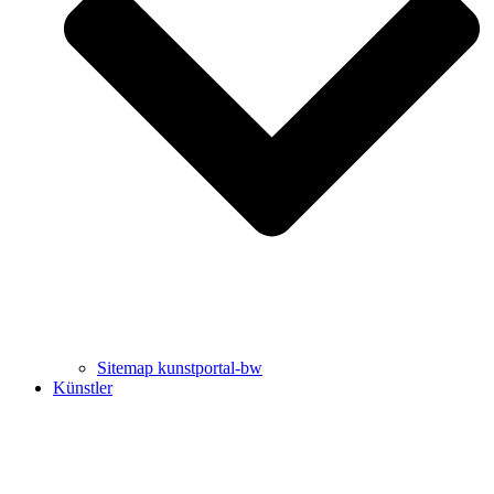
Uli Rothfuss
Harald Schwiers
Sitemap kunstportal-bw
Künstler
Buchtipps von Prof. Uli Rothfuss