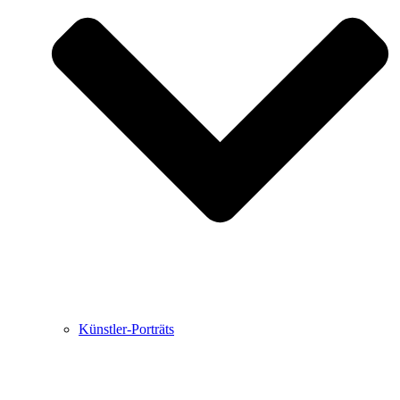
Buchbesprechungen von Harald Schwiers
Haralds Streifzüge
Hörtipps von Harald Schwiers
Kunstausflüge mit Sigrid Balke
Marc Peschke – Out of The Länd
Buchtipps von Uli Rothfuss
Hausbesuche
Frederick D. Bunsen – Kunst
Bildergeschichten von Jürgen Linde und Dietmar
Zankel
Kunsttheorie: Kunstführer und Flugschwein
Kunst geht weiter.
Künstler-Porträts