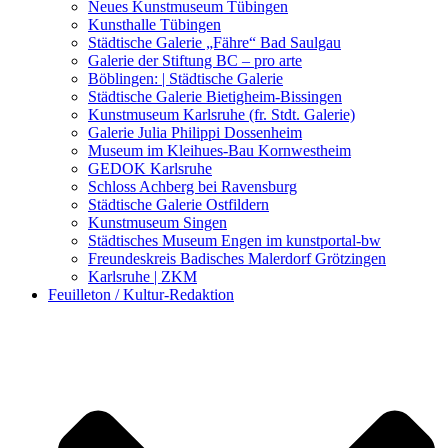
Kunstwettbewerbe, Ausschreibungen für Künstler
Neues Kunstmuseum Tübingen
Kunsthalle Tübingen
Städtische Galerie „Fähre“ Bad Saulgau
Galerie der Stiftung BC – pro arte
Böblingen: | Städtische Galerie
Städtische Galerie Bietigheim-Bissingen
Kunstmuseum Karlsruhe (fr. Stdt. Galerie)
Galerie Julia Philippi Dossenheim
Museum im Kleihues-Bau Kornwestheim
GEDOK Karlsruhe
Schloss Achberg bei Ravensburg
Städtische Galerie Ostfildern
Kunstmuseum Singen
Städtisches Museum Engen im kunstportal-bw
Freundeskreis Badisches Malerdorf Grötzingen
Karlsruhe | ZKM
Feuilleton / Kultur-Redaktion