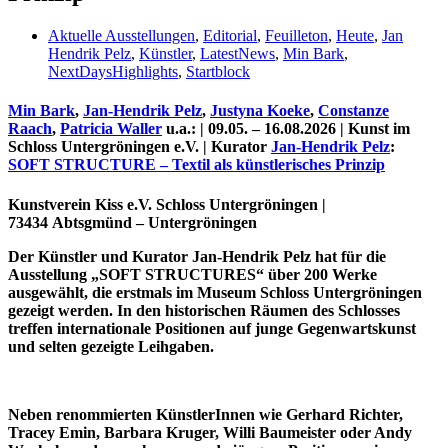
Aktuelle Ausstellungen
,
Editorial
,
Feuilleton
,
Heute
,
Jan
Hendrik Pelz
,
Künstler
,
LatestNews
,
Min Bark
,
NextDaysHighlights
,
Startblock
Min Bark
,
Jan-Hendrik Pelz
,
Justyna Koeke
,
Constanze
Raach
,
Patricia Waller
u.a.: | 09.05. – 16.08.2026 |
Kunst im
Schloss Untergröningen e.V.
| Kurator
Jan-Hendrik Pelz
:
SOFT STRUCTURE – Textil als künstlerisches Prinzip
Kunstverein Kiss e.V. Schloss Untergröningen |
73434 Abtsgmünd – Untergröningen
Uli Rothfuss
Der Künstler und Kurator Jan-Hendrik Pelz hat für die
Ausstellung „SOFT STRUCTURES“ über 200 Werke
ausgewählt, die erstmals im Museum Schloss Untergröningen
gezeigt werden. In den historischen Räumen des Schlosses
treffen internationale Positionen auf junge Gegenwartskunst
und selten gezeigte Leihgaben.
Harald Schwiers
Neben renommierten KünstlerInnen wie Gerhard Richter,
Tracey Emin, Barbara Kruger, Willi Baumeister oder Andy