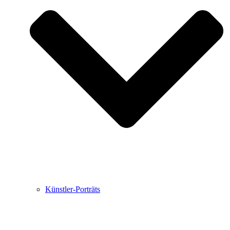
Buchbesprechungen von Harald Schwiers
Haralds Streifzüge
Hörtipps von Harald Schwiers
Kunstausflüge mit Sigrid Balke
Marc Peschke – Out of The Länd
Buchtipps von Uli Rothfuss
Hausbesuche
Frederick D. Bunsen – Kunst
Bildergeschichten von Jürgen Linde und Dietmar
Zankel
Kunsttheorie: Kunstführer und Flugschwein
Kunst geht weiter.
Künstler-Porträts