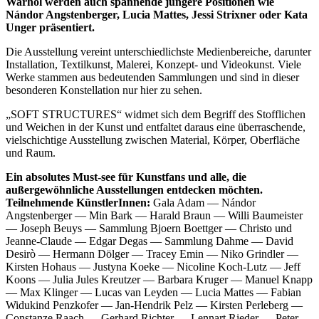
Warhol werden auch spannende jüngere Positionen wie
Nándor Angstenberger, Lucia Mattes, Jessi Strixner oder Kata
Unger präsentiert.
Die Ausstellung vereint unterschiedlichste Medienbereiche, darunter
Installation, Textilkunst, Malerei, Konzept- und Videokunst. Viele
Werke stammen aus bedeutenden Sammlungen und sind in dieser
Buchtipps von Prof. Uli Rothfuss
besonderen Konstellation nur hier zu sehen.
„SOFT STRUCTURES“ widmet sich dem Begriff des Stofflichen
und Weichen in der Kunst und entfaltet daraus eine überraschende,
vielschichtige Ausstellung zwischen Material, Körper, Oberfläche
und Raum.
Ein absolutes Must-see für Kunstfans und alle, die
außergewöhnliche Ausstellungen entdecken möchten.
Teilnehmende KünstlerInnen:
Gala Adam — Nándor
Angstenberger — Min Bark — Harald Braun — Willi Baumeister
— Joseph Beuys — Sammlung Bjoern Boettger — Christo und
Buchbesprechungen von Harald Schwiers
Jeanne-Claude — Edgar Degas — Sammlung Dahme — David
Haralds Streifzüge
Desirò — Hermann Dölger — Tracey Emin — Niko Grindler —
Hörtipps von Harald Schwiers
Kirsten Hohaus — Justyna Koeke — Nicoline Koch-Lutz — Jeff
Kunstausflüge mit Sigrid Balke
Koons — Julia Jules Kreutzer — Barbara Kruger — Manuel Knapp
Marc Peschke – Out of The Länd
— Max Klinger — Lucas van Leyden — Lucia Mattes — Fabian
Buchtipps von Uli Rothfuss
Widukind Penzkofer — Jan-Hendrik Pelz — Kirsten Perleberg —
Hausbesuche
Constanze Raach — Gerhard Richter — Lennart Rieder — Peter
Frederick D. Bunsen – Kunst