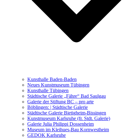
Ausstellungen 2021 – 2023
Malerei, Zeichnung, Fotografie
Skulptur und Installation
Musik, Literatur und andere
Kunstvermittler
Was seither geschah
Kunsthalle Baden-Baden
Kunstwettbewerbe, Ausschreibungen für Künstler
Neues Kunstmuseum Tübingen
Kunsthalle Tübingen
Städtische Galerie „Fähre“ Bad Saulgau
Galerie der Stiftung BC – pro arte
Böblingen: | Städtische Galerie
Städtische Galerie Bietigheim-Bissingen
Kunstmuseum Karlsruhe (fr. Stdt. Galerie)
Galerie Julia Philippi Dossenheim
Museum im Kleihues-Bau Kornwestheim
GEDOK Karlsruhe