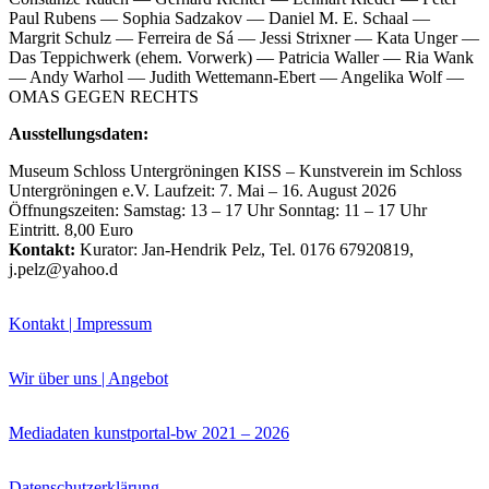
Paul Rubens — Sophia Sadzakov — Daniel M. E. Schaal —
Bildergeschichten von Jürgen Linde und Dietmar
Margrit Schulz — Ferreira de Sá — Jessi Strixner — Kata Unger —
Zankel
Das Teppichwerk (ehem. Vorwerk) — Patricia Waller — Ria Wank
Kunsttheorie: Kunstführer und Flugschwein
— Andy Warhol — Judith Wettemann-Ebert — Angelika Wolf —
Kunst geht weiter.
OMAS GEGEN RECHTS
Ausstellungsdaten:
Museum Schloss Untergröningen KISS – Kunstverein im Schloss
Untergröningen e.V. Laufzeit: 7. Mai – 16. August 2026
Öffnungszeiten: Samstag: 13 – 17 Uhr Sonntag: 11 – 17 Uhr
Eintritt. 8,00 Euro
Kontakt:
Kurator: Jan-Hendrik Pelz, Tel. 0176 67920819,
j.pelz@yahoo.d
Kontakt | Impressum
Wir über uns | Angebot
Mediadaten kunstportal-bw 2021 – 2026
Datenschutzerklärung