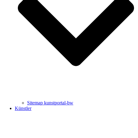
Uli Rothfuss
Harald Schwiers
Sitemap kunstportal-bw
Künstler
Buchtipps von Prof. Uli Rothfuss