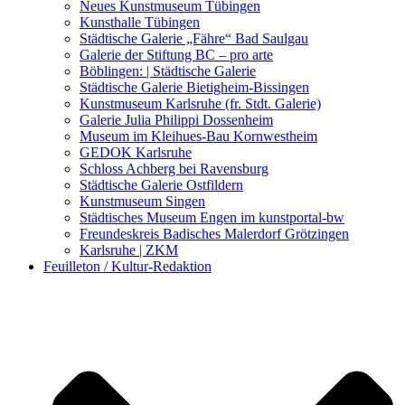
Kunstwettbewerbe, Ausschreibungen für Künstler
Neues Kunstmuseum Tübingen
Kunsthalle Tübingen
Städtische Galerie „Fähre“ Bad Saulgau
Galerie der Stiftung BC – pro arte
Böblingen: | Städtische Galerie
Städtische Galerie Bietigheim-Bissingen
Kunstmuseum Karlsruhe (fr. Stdt. Galerie)
Galerie Julia Philippi Dossenheim
Museum im Kleihues-Bau Kornwestheim
GEDOK Karlsruhe
Schloss Achberg bei Ravensburg
Städtische Galerie Ostfildern
Kunstmuseum Singen
Städtisches Museum Engen im kunstportal-bw
Freundeskreis Badisches Malerdorf Grötzingen
Karlsruhe | ZKM
Feuilleton / Kultur-Redaktion