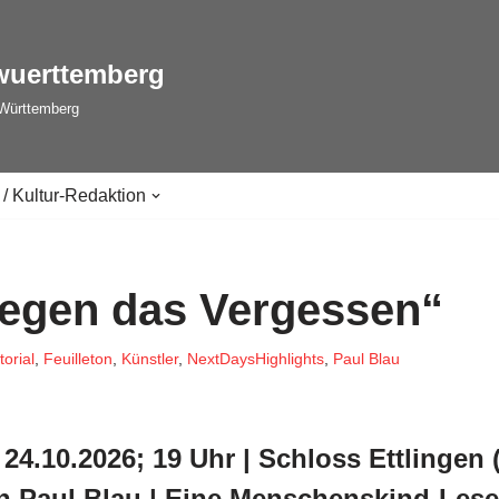
wuerttemberg
-Württemberg
 / Kultur-Redaktion
egen das Vergessen“
torial
,
Feuilleton
,
Künstler
,
NextDaysHighlights
,
Paul Blau
 24.10.2026; 19 Uhr | Schloss Ettlingen
n Paul Blau |
Eine Menschenskind-Les