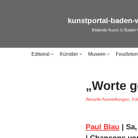
Zum
kunstportal-baden-
Inhalt
Bildende Kunst in Baden
springen
Editorial
Künstler
Museen
Feuilleton
„Worte g
Aktuelle Ausstellungen
,
Edi
Paul Blau
| Sa,
| Chansons vo