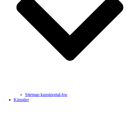
Uli Rothfuss
Harald Schwiers
Sitemap kunstportal-bw
Künstler
Buchtipps von Prof. Uli Rothfuss