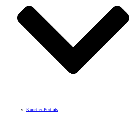
Buchbesprechungen von Harald Schwiers
Haralds Streifzüge
Hörtipps von Harald Schwiers
Kunstausflüge mit Sigrid Balke
Marc Peschke – Out of The Länd
Buchtipps von Uli Rothfuss
Hausbesuche
Frederick D. Bunsen – Kunst
Bildergeschichten von Jürgen Linde und Dietmar
Zankel
Kunsttheorie: Kunstführer und Flugschwein
Kunst geht weiter.
Künstler-Porträts