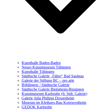
Ausstellungen 2021 – 2023
Malerei, Zeichnung, Fotografie
Skulptur und Installation
Musik, Literatur und andere
Kunstvermittler
Was seither geschah
Kunsthalle Baden-Baden
Kunstwettbewerbe, Ausschreibungen für Künstler
Neues Kunstmuseum Tübingen
Kunsthalle Tübingen
Städtische Galerie „Fähre“ Bad Saulgau
Galerie der Stiftung BC – pro arte
Böblingen: | Städtische Galerie
Städtische Galerie Bietigheim-Bissingen
Kunstmuseum Karlsruhe (fr. Stdt. Galerie)
Galerie Julia Philippi Dossenheim
Museum im Kleihues-Bau Kornwestheim
GEDOK Karlsruhe