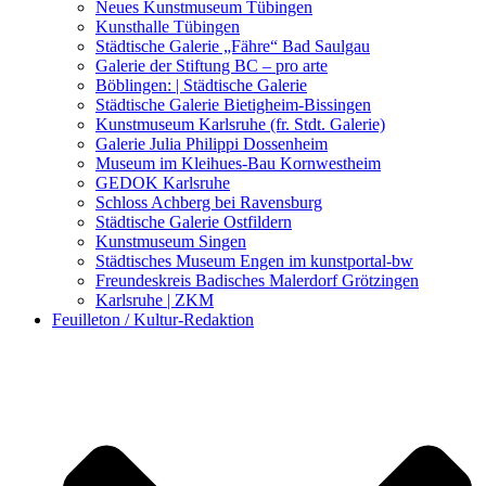
Kunstwettbewerbe, Ausschreibungen für Künstler
Neues Kunstmuseum Tübingen
Kunsthalle Tübingen
Städtische Galerie „Fähre“ Bad Saulgau
Galerie der Stiftung BC – pro arte
Böblingen: | Städtische Galerie
Städtische Galerie Bietigheim-Bissingen
Kunstmuseum Karlsruhe (fr. Stdt. Galerie)
Galerie Julia Philippi Dossenheim
Museum im Kleihues-Bau Kornwestheim
GEDOK Karlsruhe
Schloss Achberg bei Ravensburg
Städtische Galerie Ostfildern
Kunstmuseum Singen
Städtisches Museum Engen im kunstportal-bw
Freundeskreis Badisches Malerdorf Grötzingen
Karlsruhe | ZKM
Feuilleton / Kultur-Redaktion