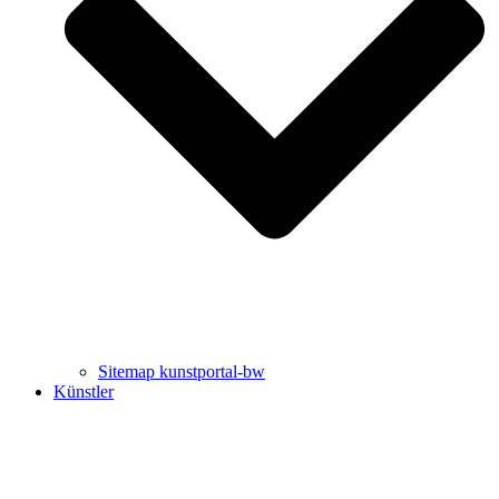
Uli Rothfuss
Harald Schwiers
Sitemap kunstportal-bw
Künstler
Buchtipps von Prof. Uli Rothfuss