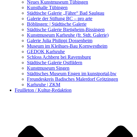
Kunstwettbewerbe, Ausschreibungen für Künstler
Neues Kunstmuseum Tübingen
Kunsthalle Tübingen
Städtische Galerie „Fähre“ Bad Saulgau
Galerie der Stiftung BC – pro arte
Böblingen: | Städtische Galerie
Städtische Galerie Bietigheim-Bissingen
Kunstmuseum Karlsruhe (fr. Stdt. Galerie)
Galerie Julia Philippi Dossenheim
Museum im Kleihues-Bau Kornwestheim
GEDOK Karlsruhe
Schloss Achberg bei Ravensburg
Städtische Galerie Ostfildern
Kunstmuseum Singen
Städtisches Museum Engen im kunstportal-bw
Freundeskreis Badisches Malerdorf Grötzingen
Karlsruhe | ZKM
Feuilleton / Kultur-Redaktion