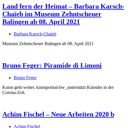
Land fern der Heimat – Barbara Karsch-
Bildergeschichten von Jürgen Linde und Dietmar
Zankel
Chaïeb im Museum Zehntscheuer
Kunsttheorie: Kunstführer und Flugschwein
Balingen ab 08. April 2021
Kunst geht weiter.
Barbara Karsch-Chaieb
Museum Zehntscheuer Balingen ab 08. April 2021
Bruno Feger: Piramide di Limoni
Bruno Feger
Kunst geht weiter. kunstportral-bw_unterstützt Künstler in der
Corona-Zeit.
Achim Fischel – Neue Arbeiten 2020 b
Achim Fischel