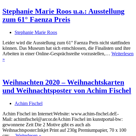
Stephanie Marie Roos u.a.: Ausstellung
zum 61° Faenza Preis
Stephanie Marie Roos
Leider wird die Ausstellung zum 61° Faenza Preis nicht stattfinden
können. Das Museum hat sich entschlossen, die Finalisten und ihre
Arbeiten in einer Online-Gesprächsreihe vorzustellen,…
Weiterlesen
Stephanie
»
Marie
Roos
Uli Rothfuss
u.a.:
Ausstellung
Weihnachten 2020 – Weihnachtskarten
zum
und Weihnachtsposter von Achim Fischel
61°
Faenza
Preis
Achim Fischel
Harald Schwiers
Achim Fischel im Internet:Website: www.achim-fischel.deE-
Mail: achimfischel@arcor.deAchim Fischel im kunstportal-bw:
gewonnene Zeit Die 2 Motive gibt es auch als
Weihnachtsposter:Inkjet Print auf 230g Premiumpapier, 70 x 100
Weihnachten
cm;…
Weiterlesen »