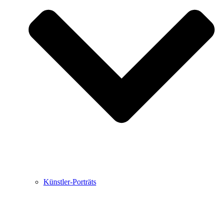
Buchbesprechungen von Harald Schwiers
Haralds Streifzüge
Hörtipps von Harald Schwiers
Kunstausflüge mit Sigrid Balke
Marc Peschke – Out of The Länd
Buchtipps von Uli Rothfuss
Hausbesuche
Frederick D. Bunsen – Kunst
Bildergeschichten von Jürgen Linde und Dietmar
Zankel
Kunsttheorie: Kunstführer und Flugschwein
Kunst geht weiter.
Künstler-Porträts