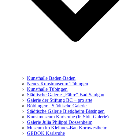
Ausstellungen 2021 – 2023
Malerei, Zeichnung, Fotografie
Skulptur und Installation
Musik, Literatur und andere
Kunstvermittler
Was seither geschah
Kunsthalle Baden-Baden
Kunstwettbewerbe, Ausschreibungen für Künstler
Neues Kunstmuseum Tübingen
Kunsthalle Tübingen
Städtische Galerie „Fähre“ Bad Saulgau
Galerie der Stiftung BC – pro arte
Böblingen: | Städtische Galerie
Städtische Galerie Bietigheim-Bissingen
Kunstmuseum Karlsruhe (fr. Stdt. Galerie)
Galerie Julia Philippi Dossenheim
Museum im Kleihues-Bau Kornwestheim
GEDOK Karlsruhe