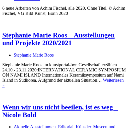
6 neue Arbeiten von Achim Fischel, alle 2020, Ohne Titel, © Achim
Fischel, VG Bild-Kunst, Bonn 2020
Stephanie Marie Roos – Ausstellungen
und Projekte 2020/2021
Stephanie Marie Roos
Stephanie Marie Roos im kunstportal-bw: Gesellschaft erzählen
24.10.- 23.11.2020:INTERNATIONAL CERAMIC SYMPOSIUM
ON NAMI ISLAND Internationales Keramiksymposium auf Nami
Island in Südkorea. Aufgrund der aktuellen Situation…
Weiterlesen
Stephanie
»
Marie
Roos
–
Ausstellungen
Wenn wir uns nicht beeilen, ist es weg –
und
Nicole Bold
Projekte
2020/2021
Aktuelle Ausstellungen
,
Editorial
,
Künstler
,
Museen und