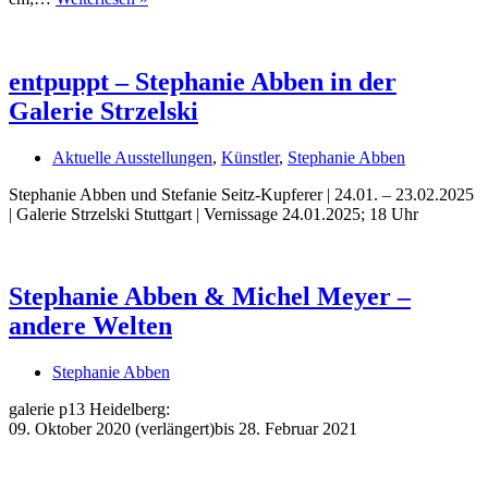
2020
–
Weihnachtskarten
und
entpuppt – Stephanie Abben in der
Weihnachtsposter
Galerie Strzelski
von
Buchtipps von Prof. Uli Rothfuss
Achim
Fischel
Aktuelle Ausstellungen
,
Künstler
,
Stephanie Abben
Stephanie Abben und Stefanie Seitz-Kupferer | 24.01. – 23.02.2025
| Galerie Strzelski Stuttgart | Vernissage 24.01.2025; 18 Uhr
Stephanie Abben & Michel Meyer –
andere Welten
Buchbesprechungen von Harald Schwiers
Haralds Streifzüge
Stephanie Abben
Hörtipps von Harald Schwiers
galerie p13 Heidelberg:
Kunstausflüge mit Sigrid Balke
09. Oktober 2020 (verlängert)bis 28. Februar 2021
Marc Peschke – Out of The Länd
Buchtipps von Uli Rothfuss
Hausbesuche
Frederick D. Bunsen – Kunst