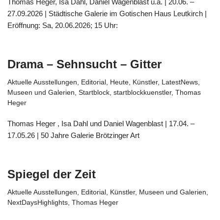
Thomas Heger, Isa Dahl, Daniel Wagenblast u.a. | 20.06. –
27.09.2026 | Städtische Galerie im Gotischen Haus Leutkirch |
Eröffnung: Sa, 20.06.2026; 15 Uhr:
Drama – Sehnsucht – Gitter
Aktuelle Ausstellungen
,
Editorial
,
Heute
,
Künstler
,
LatestNews
,
Museen und Galerien
,
Startblock
,
startblockkuenstler
,
Thomas
Heger
Thomas Heger , Isa Dahl und Daniel Wagenblast | 17.04. –
17.05.26 | 50 Jahre Galerie Brötzinger Art
Spiegel der Zeit
Aktuelle Ausstellungen
,
Editorial
,
Künstler
,
Museen und Galerien
,
NextDaysHighlights
,
Thomas Heger