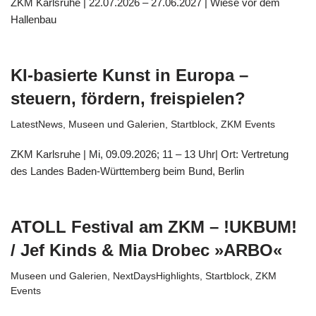
ZKM Karlsruhe | 22.07.2026 – 27.06.2027 | Wiese vor dem
Hallenbau
KI-basierte Kunst in Europa –
steuern, fördern, freispielen?
LatestNews
,
Museen und Galerien
,
Startblock
,
ZKM Events
ZKM Karlsruhe | Mi, 09.09.2026; 11 – 13 Uhr| Ort: Vertretung
des Landes Baden-Württemberg beim Bund, Berlin
ATOLL Festival am ZKM – !UKBUM!
/ Jef Kinds & Mia Drobec »ARBO«
Museen und Galerien
,
NextDaysHighlights
,
Startblock
,
ZKM
Events