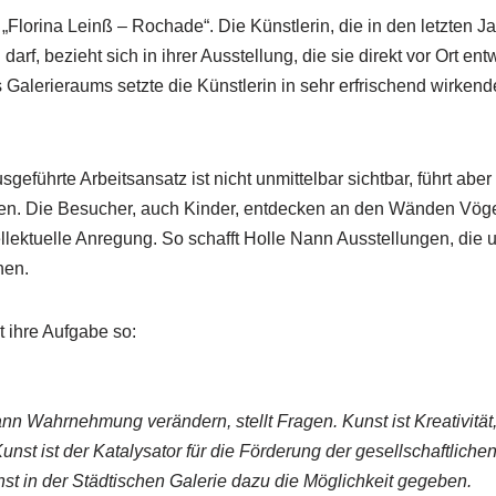
g „Florina Leinß – Rochade“. Die Künstlerin, die in den letzten
rf, bezieht sich in ihrer Ausstellung, die sie direkt vor Ort ent
Galerieraums setzte die Künstlerin in sehr erfrischend wirkend
eführte Arbeitsansatz ist nicht unmittelbar sichtbar, führt ab
en. Die Besucher, auch Kinder, entdecken an den Wänden Vöge
ellektuelle Anregung. So schafft Holle Nann Ausstellungen, di
hen.
t ihre Aufgabe so:
kann Wahrnehmung verändern, stellt Fragen. Kunst ist Kreativitä
nst ist der Katalysator für die Förderung der gesellschaftliche
nst in der Städtischen Galerie dazu die Möglichkeit gegeben.