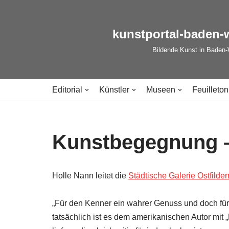
Zum
kunstportal-baden-
Inhalt
Bildende Kunst in Baden
springen
Editorial
Künstler
Museen
Feuilleton
Kunstbegegnung –
Holle Nann leitet die
Städtische Galerie Ostfilder
„Für den Kenner ein wahrer Genuss und doch für 
tatsächlich ist es dem amerikanischen Autor mit „