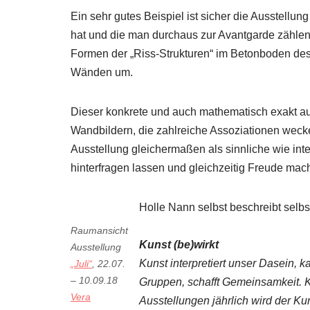
Ein sehr gutes Beispiel ist sicher die Ausstellun
hat und die man durchaus zur Avantgarde zählen da
Formen der „Riss-Strukturen“ im Betonboden des 
Wänden um.
Dieser konkrete und auch mathematisch exakt ausg
Wandbildern, die zahlreiche Assoziationen weck
Ausstellung gleichermaßen als sinnliche wie int
hinterfragen lassen und gleichzeitig Freude mac
Holle Nann selbst beschreibt selbs
Raumansicht
Kunst (be)wirkt
Ausstellung
Kunst interpretiert unser Dasein, 
„Juli“
, 22.07.
– 10.09.18
Gruppen, schafft Gemeinsamkeit. Ku
Vera
Ausstellungen jährlich wird der Ku