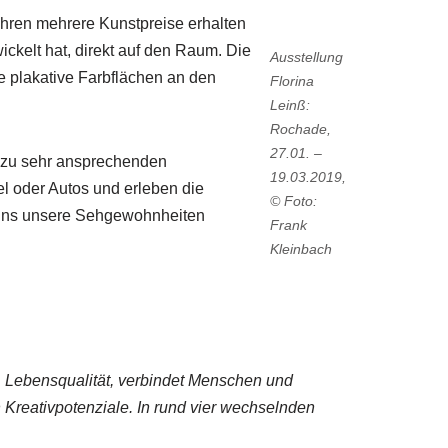
 Jahren mehrere Kunstpreise erhalten
wickelt hat, direkt auf den Raum. Die
Ausstellung
e plakative Farbflächen an den
Florina
Leinß:
Rochade,
27.01. –
er zu sehr ansprechenden
19.03.2019,
l oder Autos und erleben die
© Foto:
e uns unsere Sehgewohnheiten
Frank
Kleinbach
t, Lebensqualität, verbindet Menschen und
n Kreativpotenziale. In rund vier wechselnden