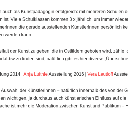
torin auch als Kunstpädagogin erfolgreich: mit mehreren Schul
n ist. Viele Schulklassen kommen 3 x jährlich, um immer wiede
merInnen die gerade ausstellenden KünstlerInnen persönlich 
en werden kann.
falt der Kunst zu geben, die in Ostfildern geboten wird, zähle i
tal-bw zu finden sind; natürlich gibt es hier diverse „Überschn
lung 2014 |
Anja Luithle
Ausstellung 2016 |
Vera Leutlo
ff
Ausste
 Auswahl der KünstlerInnen – natürlich innerhalb des von der 
einen wichtigen, ja durchaus auch künstlerischen Einfluss auf d
re Sache ist mehr die Moderation zwischen Kunst und Publikum –