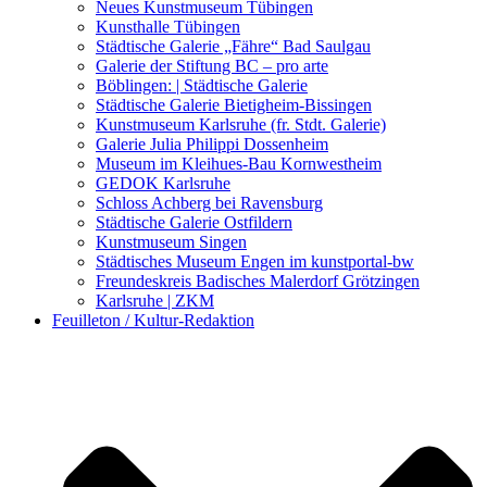
Kunstwettbewerbe, Ausschreibungen für Künstler
Neues Kunstmuseum Tübingen
Kunsthalle Tübingen
Städtische Galerie „Fähre“ Bad Saulgau
Galerie der Stiftung BC – pro arte
Böblingen: | Städtische Galerie
Städtische Galerie Bietigheim-Bissingen
Kunstmuseum Karlsruhe (fr. Stdt. Galerie)
Galerie Julia Philippi Dossenheim
Museum im Kleihues-Bau Kornwestheim
GEDOK Karlsruhe
Schloss Achberg bei Ravensburg
Städtische Galerie Ostfildern
Kunstmuseum Singen
Städtisches Museum Engen im kunstportal-bw
Freundeskreis Badisches Malerdorf Grötzingen
Karlsruhe | ZKM
Feuilleton / Kultur-Redaktion