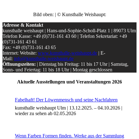
Bild oben: | © Kunsthalle Weishaupt:
Adresse & Kontakt
kunsthalle weishaupt | Hans-und-Sophie-Scholl-Platz 1 | 89073 Ulm
Telefon Kasse: +49 (0)731-161 43 60 | Telefon Sekretariat: +49
(0)731-161 43 61
Fax: +49 (0)731-161 43 65
Internet: Website:
www.kunsthalle-weishaupt.de
| E-
Mail:
info@kunsthalle-weishaupt.de
Öffnungszeiten:
| Dienstag bis Freitag: 11 bis 17 Uhr | Samstag,
Sonn- und Feiertag: 11 bis 18 Uhr | Montag geschlossen
Uli Rothfuss
Aktuelle Ausstellungen und Veranstaltungen 2026
Fabelhaft! Der Löwenmensch und seine Nachfahren
kunsthalle weishaupt Ulm | 13.12.2025. – 04.10.2026 |
Harald Schwiers
wieder zu sehen ab 02.05.2026
Wenn Farben Formen finden. Werke aus der Sammlung