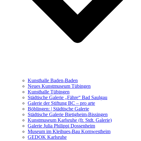
Ausstellungen 2021 – 2023
Malerei, Zeichnung, Fotografie
Skulptur und Installation
Musik, Literatur und andere
Kunstvermittler
Was seither geschah
Kunsthalle Baden-Baden
Kunstwettbewerbe, Ausschreibungen für Künstler
Neues Kunstmuseum Tübingen
Kunsthalle Tübingen
Städtische Galerie „Fähre“ Bad Saulgau
Galerie der Stiftung BC – pro arte
Böblingen: | Städtische Galerie
Städtische Galerie Bietigheim-Bissingen
Kunstmuseum Karlsruhe (fr. Stdt. Galerie)
Galerie Julia Philippi Dossenheim
Museum im Kleihues-Bau Kornwestheim
GEDOK Karlsruhe