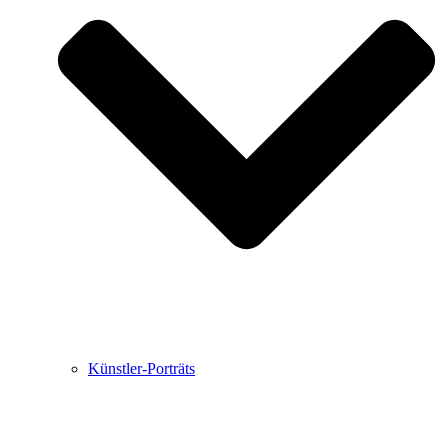
Buchbesprechungen von Harald Schwiers
Haralds Streifzüge
Hörtipps von Harald Schwiers
Kunstausflüge mit Sigrid Balke
Marc Peschke – Out of The Länd
Buchtipps von Uli Rothfuss
Hausbesuche
Frederick D. Bunsen – Kunst
Bildergeschichten von Jürgen Linde und Dietmar
Zankel
Kunsttheorie: Kunstführer und Flugschwein
Kunst geht weiter.
Künstler-Porträts