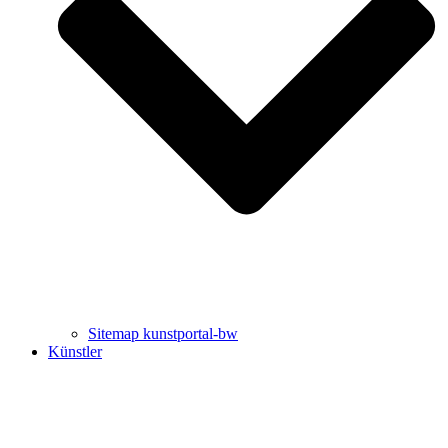
Uli Rothfuss
Harald Schwiers
Sitemap kunstportal-bw
Künstler
Buchtipps von Prof. Uli Rothfuss