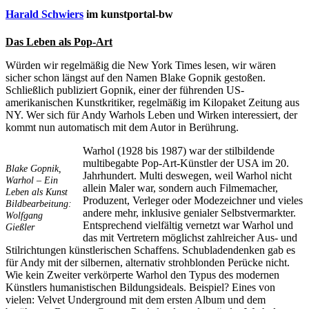
Harald Schwiers
im kunstportal-bw
Das Leben als Pop-Art
Würden wir regelmäßig die New York Times lesen, wir wären
sicher schon längst auf den Namen Blake Gopnik gestoßen.
Schließlich publiziert Gopnik, einer der führenden US-
amerikanischen Kunstkritiker, regelmäßig im Kilopaket Zeitung aus
NY. Wer sich für Andy Warhols Leben und Wirken interessiert, der
kommt nun automatisch mit dem Autor in Berührung.
Warhol (1928 bis 1987) war der stilbildende
multibegabte Pop-Art-Künstler der USA im 20.
Uli Rothfuss
Blake Gopnik,
Jahrhundert. Multi deswegen, weil Warhol nicht
Warhol – Ein
allein Maler war, sondern auch Filmemacher,
Leben als Kunst
Produzent, Verleger oder Modezeichner und vieles
Bildbearbeitung:
andere mehr, inklusive genialer Selbstvermarkter.
Wolfgang
Entsprechend vielfältig vernetzt war Warhol und
Gießler
das mit Vertretern möglichst zahlreicher Aus- und
Harald Schwiers
Stilrichtungen künstlerischen Schaffens. Schubladendenken gab es
für Andy mit der silbernen, alternativ strohblonden Perücke nicht.
Wie kein Zweiter verkörperte Warhol den Typus des modernen
Künstlers humanistischen Bildungsideals. Beispiel? Eines von
vielen: Velvet Underground mit dem ersten Album und dem