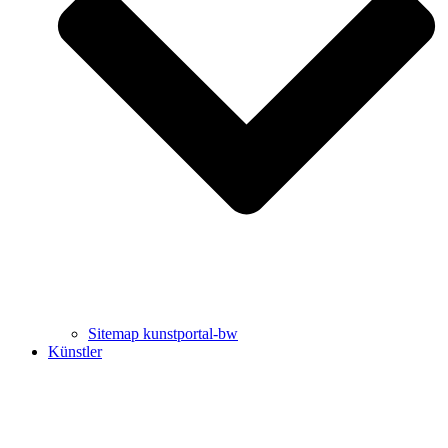
Uli Rothfuss
Harald Schwiers
Sitemap kunstportal-bw
Künstler
Buchtipps von Prof. Uli Rothfuss