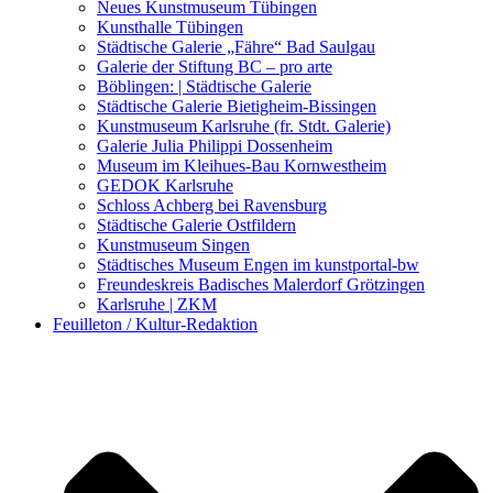
Kunstwettbewerbe, Ausschreibungen für Künstler
Neues Kunstmuseum Tübingen
Kunsthalle Tübingen
Städtische Galerie „Fähre“ Bad Saulgau
Galerie der Stiftung BC – pro arte
Böblingen: | Städtische Galerie
Städtische Galerie Bietigheim-Bissingen
Kunstmuseum Karlsruhe (fr. Stdt. Galerie)
Galerie Julia Philippi Dossenheim
Museum im Kleihues-Bau Kornwestheim
GEDOK Karlsruhe
Schloss Achberg bei Ravensburg
Städtische Galerie Ostfildern
Kunstmuseum Singen
Städtisches Museum Engen im kunstportal-bw
Freundeskreis Badisches Malerdorf Grötzingen
Karlsruhe | ZKM
Feuilleton / Kultur-Redaktion