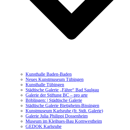
Ausstellungen 2021 – 2023
Malerei, Zeichnung, Fotografie
Skulptur und Installation
Musik, Literatur und andere
Kunstvermittler
Was seither geschah
Kunsthalle Baden-Baden
Kunstwettbewerbe, Ausschreibungen für Künstler
Neues Kunstmuseum Tübingen
Kunsthalle Tübingen
Städtische Galerie „Fähre“ Bad Saulgau
Galerie der Stiftung BC – pro arte
Böblingen: | Städtische Galerie
Städtische Galerie Bietigheim-Bissingen
Kunstmuseum Karlsruhe (fr. Stdt. Galerie)
Galerie Julia Philippi Dossenheim
Museum im Kleihues-Bau Kornwestheim
GEDOK Karlsruhe