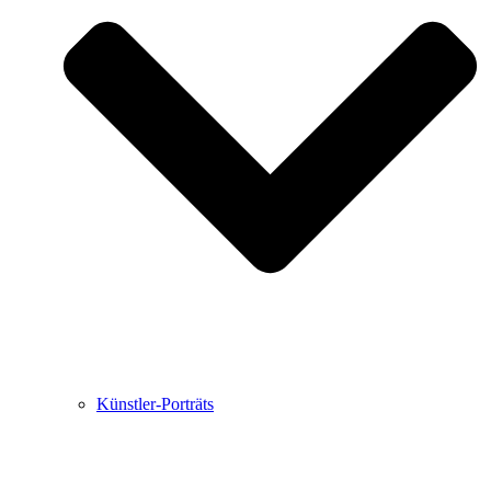
Buchbesprechungen von Harald Schwiers
Haralds Streifzüge
Hörtipps von Harald Schwiers
Kunstausflüge mit Sigrid Balke
Marc Peschke – Out of The Länd
Buchtipps von Uli Rothfuss
Hausbesuche
Frederick D. Bunsen – Kunst
Bildergeschichten von Jürgen Linde und Dietmar
Zankel
Kunsttheorie: Kunstführer und Flugschwein
Kunst geht weiter.
Künstler-Porträts