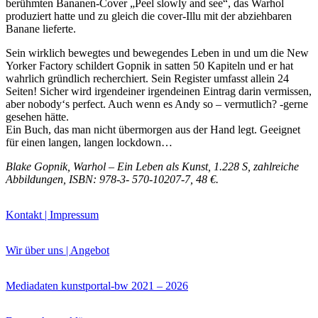
berühmten Bananen-Cover „Peel slowly and see“, das Warhol
produziert hatte und zu gleich die cover-Illu mit der abziehbaren
Banane lieferte.
Sein wirklich bewegtes und bewegendes Leben in und um die New
Yorker Factory schildert Gopnik in satten 50 Kapiteln und er hat
wahrlich gründlich recherchiert. Sein Register umfasst allein 24
Buchtipps von Prof. Uli Rothfuss
Seiten! Sicher wird irgendeiner irgendeinen Eintrag darin vermissen,
aber nobody‘s perfect. Auch wenn es Andy so – vermutlich? -gerne
gesehen hätte.
Ein Buch, das man nicht übermorgen aus der Hand legt. Geeignet
für einen langen, langen lockdown…
Blake Gopnik, Warhol – Ein Leben als Kunst, 1.228 S, zahlreiche
Abbildungen, ISBN: 978-3- 570-10207-7, 48 €.
Kontakt | Impressum
Buchbesprechungen von Harald Schwiers
Haralds Streifzüge
Wir über uns | Angebot
Hörtipps von Harald Schwiers
Kunstausflüge mit Sigrid Balke
Marc Peschke – Out of The Länd
Mediadaten kunstportal-bw 2021 – 2026
Buchtipps von Uli Rothfuss
Hausbesuche
Frederick D. Bunsen – Kunst