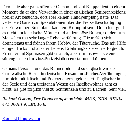
Den hatte aber ganz offenbar Osman und laut Klappentext in einem
Moment, da er eine Verwandte in einer englischen Seniorenresidenz
nobler Art besuchte, dort aber keinen Handyempfang hatte. Das
verleitete Osman zu Spekulationen über die Freizeitbeschäftigung
der Einwohner. So einfach kann ein Krimiplot sein. Denn hier geht
es nicht um klassische Mörder und andere böse Buben, sondern um
Buchtipps von Prof. Uli Rothfuss
Menschen mit sehr langer Lebenserfahrung. Die treffen sich
donnerstags und frönen ihrem Hobby, der Tätersuche. Das mit Hilfe
einiger Tricks und aus der Lebens-Erfahrungskiste sehr erfolgreich.
Ermittler mit Spürnasen gibt es auch, aber nur insoweit sie einer
südenglischen Provinz-Polizeistation entstammen können.
Osmans Personal und das Bühnenbild sind so englisch wie der
Cornwallsche Rasen in deutschen Rosamund-Pilcher-Verfilmungen,
nur nicht mit Kitsch und Puderzucker zugekleistert. Englischer in
der Seele und dem ureigenen Wesen der Inselbewohner geht es
nicht. Es gibt folglich viel zu Schmunzeln und zu Lachen. Sehr viel.
Buchbesprechungen von Harald Schwiers
Haralds Streifzüge
Richard Osman, Der Donnerstagsmordclub, 458 S, ISBN: 978-3-
Hörtipps von Harald Schwiers
471-36014-9, List, 16 €.
Kunstausflüge mit Sigrid Balke
Marc Peschke – Out of The Länd
Kontakt | Impressum
Buchtipps von Uli Rothfuss
Hausbesuche
Frederick D. Bunsen – Kunst