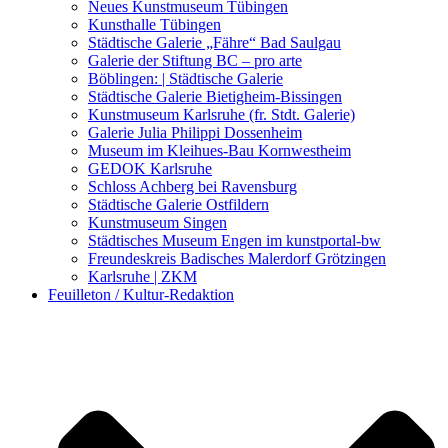
Kunstwettbewerbe, Ausschreibungen für Künstler
Neues Kunstmuseum Tübingen
Kunsthalle Tübingen
Städtische Galerie „Fähre“ Bad Saulgau
Galerie der Stiftung BC – pro arte
Böblingen: | Städtische Galerie
Städtische Galerie Bietigheim-Bissingen
Kunstmuseum Karlsruhe (fr. Stdt. Galerie)
Galerie Julia Philippi Dossenheim
Museum im Kleihues-Bau Kornwestheim
GEDOK Karlsruhe
Schloss Achberg bei Ravensburg
Städtische Galerie Ostfildern
Kunstmuseum Singen
Städtisches Museum Engen im kunstportal-bw
Freundeskreis Badisches Malerdorf Grötzingen
Karlsruhe | ZKM
Feuilleton / Kultur-Redaktion