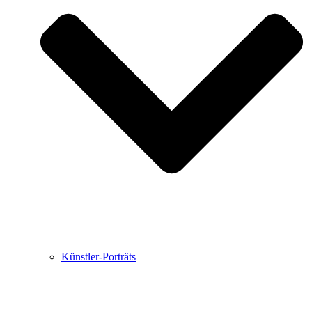
Buchbesprechungen von Harald Schwiers
Haralds Streifzüge
Hörtipps von Harald Schwiers
Kunstausflüge mit Sigrid Balke
Marc Peschke – Out of The Länd
Buchtipps von Uli Rothfuss
Hausbesuche
Frederick D. Bunsen – Kunst
Bildergeschichten von Jürgen Linde und Dietmar
Zankel
Kunsttheorie: Kunstführer und Flugschwein
Kunst geht weiter.
Künstler-Porträts