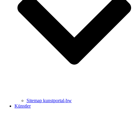
Uli Rothfuss
Harald Schwiers
Sitemap kunstportal-bw
Künstler
Buchtipps von Prof. Uli Rothfuss