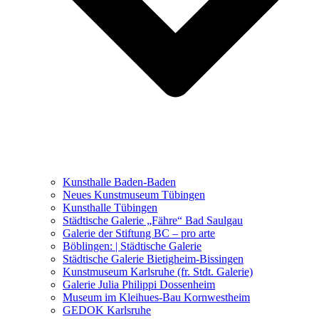
Ausstellungen 2021 – 2023
Malerei, Zeichnung, Fotografie
Skulptur und Installation
Musik, Literatur und andere
Kunstvermittler
Was seither geschah
Kunsthalle Baden-Baden
Kunstwettbewerbe, Ausschreibungen für Künstler
Neues Kunstmuseum Tübingen
Kunsthalle Tübingen
Städtische Galerie „Fähre“ Bad Saulgau
Galerie der Stiftung BC – pro arte
Böblingen: | Städtische Galerie
Städtische Galerie Bietigheim-Bissingen
Kunstmuseum Karlsruhe (fr. Stdt. Galerie)
Galerie Julia Philippi Dossenheim
Museum im Kleihues-Bau Kornwestheim
GEDOK Karlsruhe