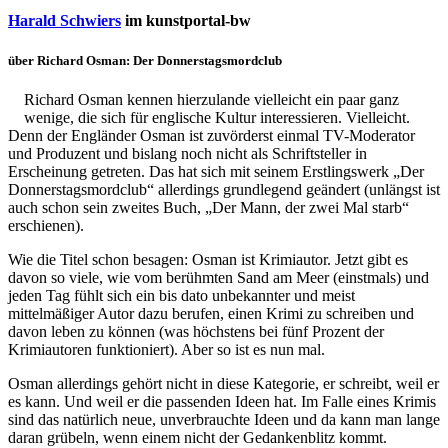
Harald Schwiers
im kunstportal-bw
über Richard Osman: Der Donnerstagsmordclub
Richard Osman kennen hierzulande vielleicht ein paar ganz
wenige, die sich für englische Kultur interessieren. Vielleicht.
Denn der Engländer Osman ist zuvörderst einmal TV-Moderator
und Produzent und bislang noch nicht als Schriftsteller in
Erscheinung getreten. Das hat sich mit seinem Erstlingswerk „Der
Donnerstagsmordclub“ allerdings grundlegend geändert (unlängst ist
auch schon sein zweites Buch, „Der Mann, der zwei Mal starb“
erschienen).
Uli Rothfuss
Wie die Titel schon besagen: Osman ist Krimiautor. Jetzt gibt es
davon so viele, wie vom berühmten Sand am Meer (einstmals) und
jeden Tag fühlt sich ein bis dato unbekannter und meist
mittelmäßiger Autor dazu berufen, einen Krimi zu schreiben und
davon leben zu können (was höchstens bei fünf Prozent der
Krimiautoren funktioniert). Aber so ist es nun mal.
Harald Schwiers
Osman allerdings gehört nicht in diese Kategorie, er schreibt, weil er
es kann. Und weil er die passenden Ideen hat. Im Falle eines Krimis
sind das natürlich neue, unverbrauchte Ideen und da kann man lange
daran grübeln, wenn einem nicht der Gedankenblitz kommt.