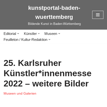
kunstportal-baden-
Zum
wuerttemberg
Inhalt
springen
Bildende Kunst in Baden-Württemberg
Editorial
Künstler
Museen
Feuilleton / Kultur-Redaktion
25. Karlsruher
Künstler*innenmesse
2022 – weitere Bilder
Museen und Galerien