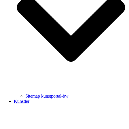
Uli Rothfuss
Harald Schwiers
Sitemap kunstportal-bw
Künstler
Buchtipps von Prof. Uli Rothfuss