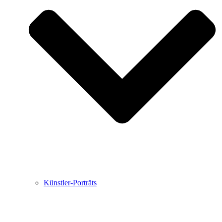
Buchbesprechungen von Harald Schwiers
Haralds Streifzüge
Hörtipps von Harald Schwiers
Kunstausflüge mit Sigrid Balke
Marc Peschke – Out of The Länd
Buchtipps von Uli Rothfuss
Hausbesuche
Frederick D. Bunsen – Kunst
Bildergeschichten von Jürgen Linde und Dietmar
Zankel
Kunsttheorie: Kunstführer und Flugschwein
Kunst geht weiter.
Künstler-Porträts