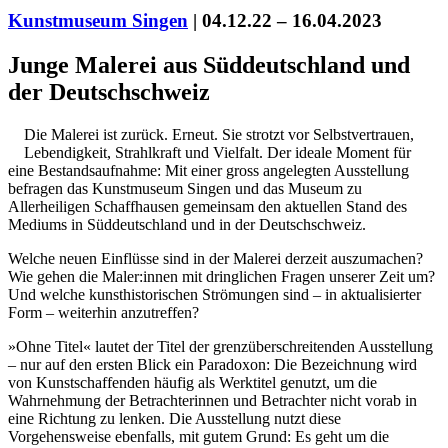
Kunstmuseum Singen
| 04.12.22 – 16.04.2023
Junge Malerei aus Süddeutschland und
der Deutschschweiz
Die Malerei ist zurück. Erneut. Sie strotzt vor Selbstvertrauen,
Lebendigkeit, Strahlkraft und Vielfalt. Der ideale Moment für
eine Bestandsaufnahme: Mit einer gross angelegten Ausstellung
befragen das Kunstmuseum Singen und das Museum zu
Allerheiligen Schaffhausen gemeinsam den aktuellen Stand des
Mediums in Süddeutschland und in der Deutschschweiz.
Uli Rothfuss
Welche neuen Einflüsse sind in der Malerei derzeit auszumachen?
Wie gehen die Maler:innen mit dringlichen Fragen unserer Zeit um?
Und welche kunsthistorischen Strömungen sind – in aktualisierter
Form – weiterhin anzutreffen?
»Ohne Titel« lautet der Titel der grenzüberschreitenden Ausstellung
Harald Schwiers
– nur auf den ersten Blick ein Paradoxon: Die Bezeichnung wird
von Kunstschaffenden häufig als Werktitel genutzt, um die
Wahrnehmung der Betrachterinnen und Betrachter nicht vorab in
eine Richtung zu lenken. Die Ausstellung nutzt diese
Vorgehensweise ebenfalls, mit gutem Grund: Es geht um die