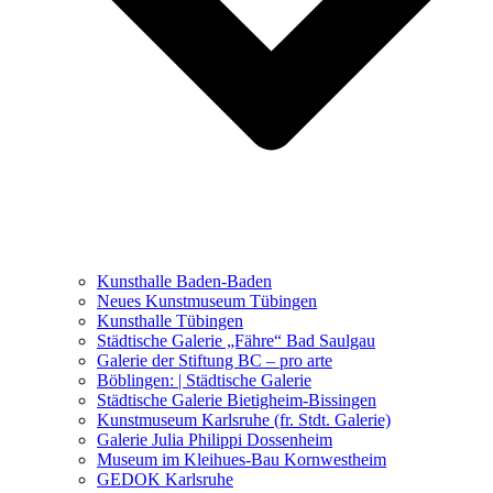
Ausstellungen 2021 – 2023
Malerei, Zeichnung, Fotografie
Skulptur und Installation
Musik, Literatur und andere
Kunstvermittler
Was seither geschah
Kunsthalle Baden-Baden
Kunstwettbewerbe, Ausschreibungen für Künstler
Neues Kunstmuseum Tübingen
Kunsthalle Tübingen
Städtische Galerie „Fähre“ Bad Saulgau
Galerie der Stiftung BC – pro arte
Böblingen: | Städtische Galerie
Städtische Galerie Bietigheim-Bissingen
Kunstmuseum Karlsruhe (fr. Stdt. Galerie)
Galerie Julia Philippi Dossenheim
Museum im Kleihues-Bau Kornwestheim
GEDOK Karlsruhe