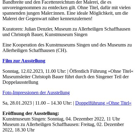
Bandbreite und den Facettenreichtum der Malerei, die es
unvoreingenommen zu entdecken gilt. Ohne Titel, dafür mit vielen
spannenden jungen Maler:innen. Eine ideale Möglichkeit, um die
Malerei der Gegenwart näher kennenzulernen!
Kuratoren: Julian Denzler, Museum zu Allerheiligen Schaffhausen
und Christoph Bauer, Kunstmuseum Singen
Buchtipps von Prof. Uli Rothfuss
Eine Kooperation des Kunstmuseums Singen und des Museums zu
Allerheiligen Schaffhausen (CH).
Film zur Ausstellung
Sonntag, 12.02.2023, 11.00 Uhr: | Öffentlich Führung »Ohne Titel«
Museumsleiter Christoph Bauer führt durch den Singener Teil der
Doppelausstellung
Foto-Impressionen der Ausstellung
Buchbesprechungen von Harald Schwiers
Sa, 28.01.2023 | 11.00 – 14.30 Uhr: |
Doppelführung »Ohne Titel«
Haralds Streifzüge
Hörtipps von Harald Schwiers
Eröffnung der Ausstellung:
Kunstausflüge mit Sigrid Balke
Kunstmuseum Singen: Sonntag, 04. Dezember 2022, 11 Uhr
Marc Peschke – Out of The Länd
Museum zu Allerheiligen Schaffhausen: Freitag, 02. Dezember
Buchtipps von Uli Rothfuss
2022, 18.30 Uhr
Hausbesuche
Frederick D. Bunsen – Kunst