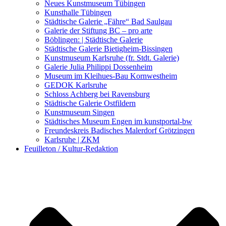
Kunstwettbewerbe, Ausschreibungen für Künstler
Neues Kunstmuseum Tübingen
Kunsthalle Tübingen
Städtische Galerie „Fähre“ Bad Saulgau
Galerie der Stiftung BC – pro arte
Böblingen: | Städtische Galerie
Städtische Galerie Bietigheim-Bissingen
Kunstmuseum Karlsruhe (fr. Stdt. Galerie)
Galerie Julia Philippi Dossenheim
Museum im Kleihues-Bau Kornwestheim
GEDOK Karlsruhe
Schloss Achberg bei Ravensburg
Städtische Galerie Ostfildern
Kunstmuseum Singen
Städtisches Museum Engen im kunstportal-bw
Freundeskreis Badisches Malerdorf Grötzingen
Karlsruhe | ZKM
Feuilleton / Kultur-Redaktion