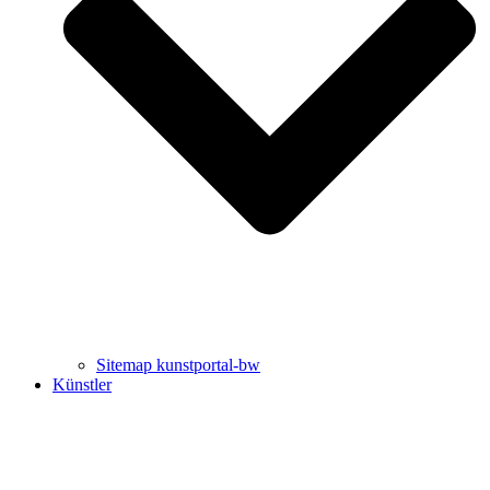
Uli Rothfuss
Harald Schwiers
Sitemap kunstportal-bw
Künstler
Buchtipps von Prof. Uli Rothfuss