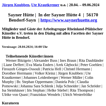
Jürgen Knubben
,
Ute Krautkremer
u.a. | 28.04. – 09.06.2024
Sayner Hütte | In der Sayner Hütte 4 | 56170
Bendorf-Sayn |
https://www.saynerhuette.org
Mitglieder und Gäste der Arbeitsgruppe Rheinland-Pfälzischer
Künstler e.V. treten in den Dialog mit allen Facetten der Sayner
Hütte in Bendorf.
Vernissage: 28.04.2024; 16:00 Uhr
Teilnehmende Künstler:innen
Uli Rothfuss
Werner Bitzigeio | Alexander Buss | Ines Braun | Rita Daubländer
| Liane Deffert | Eva Maria Enders | Arek Głębocki | Peter Goehlen |
Firouzeh Görgen-Ossouli | Patricia Hell | Christel Hermann |
Dorothee Herrmann | Volker Kleinz | Jürgen Knubben | Ute
Krautkremer | Johannes Leidenberger | Werner Müller | Colin
Murphy | Br. Stephan Oppermann | Daniela Polz | Claudia
Harald Schwiers
Pomowski | Johanna Sara Schlenk | Julja Schneider | Jan Schröder |
Isa Steinhäuser | Iris Stephan | Helke Stiebel | Rita Thompson |
Ulrike von Quast | Franziskus Wendels | Ulrich Westerfrölke
Kuratoren