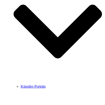
Buchbesprechungen von Harald Schwiers
Haralds Streifzüge
Hörtipps von Harald Schwiers
Kunstausflüge mit Sigrid Balke
Marc Peschke – Out of The Länd
Buchtipps von Uli Rothfuss
Hausbesuche
Frederick D. Bunsen – Kunst
Bildergeschichten von Jürgen Linde und Dietmar
Zankel
Kunsttheorie: Kunstführer und Flugschwein
Kunst geht weiter.
Künstler-Porträts