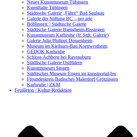
Kunstwettbewerbe, Ausschreibungen für Künstler
Neues Kunstmuseum Tübingen
Kunsthalle Tübingen
Städtische Galerie „Fähre“ Bad Saulgau
Galerie der Stiftung BC – pro arte
Böblingen: | Städtische Galerie
Städtische Galerie Bietigheim-Bissingen
Kunstmuseum Karlsruhe (fr. Stdt. Galerie)
Galerie Julia Philippi Dossenheim
Museum im Kleihues-Bau Kornwestheim
GEDOK Karlsruhe
Schloss Achberg bei Ravensburg
Städtische Galerie Ostfildern
Kunstmuseum Singen
Städtisches Museum Engen im kunstportal-bw
Freundeskreis Badisches Malerdorf Grötzingen
Karlsruhe | ZKM
Feuilleton / Kultur-Redaktion