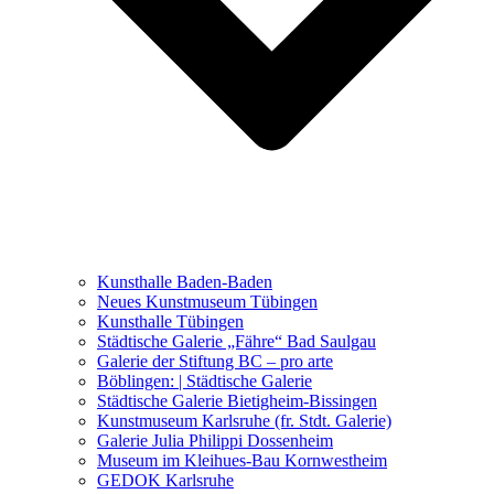
Ausstellungen 2021 – 2023
Malerei, Zeichnung, Fotografie
Skulptur und Installation
Musik, Literatur und andere
Kunstvermittler
Was seither geschah
Kunsthalle Baden-Baden
Kunstwettbewerbe, Ausschreibungen für Künstler
Neues Kunstmuseum Tübingen
Kunsthalle Tübingen
Städtische Galerie „Fähre“ Bad Saulgau
Galerie der Stiftung BC – pro arte
Böblingen: | Städtische Galerie
Städtische Galerie Bietigheim-Bissingen
Kunstmuseum Karlsruhe (fr. Stdt. Galerie)
Galerie Julia Philippi Dossenheim
Museum im Kleihues-Bau Kornwestheim
GEDOK Karlsruhe