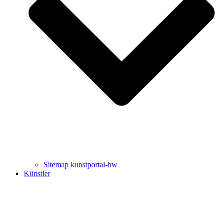
Uli Rothfuss
Harald Schwiers
Sitemap kunstportal-bw
Künstler
Buchtipps von Prof. Uli Rothfuss