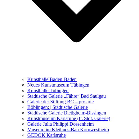
Ausstellungen 2021 – 2023
Malerei, Zeichnung, Fotografie
Skulptur und Installation
Musik, Literatur und andere
Kunstvermittler
Was seither geschah
Kunsthalle Baden-Baden
Kunstwettbewerbe, Ausschreibungen für Künstler
Neues Kunstmuseum Tübingen
Kunsthalle Tübingen
Städtische Galerie „Fähre“ Bad Saulgau
Galerie der Stiftung BC – pro arte
Böblingen: | Städtische Galerie
Städtische Galerie Bietigheim-Bissingen
Kunstmuseum Karlsruhe (fr. Stdt. Galerie)
Galerie Julia Philippi Dossenheim
Museum im Kleihues-Bau Kornwestheim
GEDOK Karlsruhe