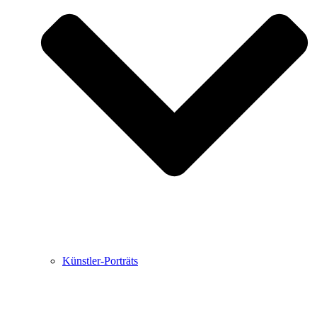
Buchbesprechungen von Harald Schwiers
Haralds Streifzüge
Hörtipps von Harald Schwiers
Kunstausflüge mit Sigrid Balke
Marc Peschke – Out of The Länd
Buchtipps von Uli Rothfuss
Hausbesuche
Frederick D. Bunsen – Kunst
Bildergeschichten von Jürgen Linde und Dietmar
Zankel
Kunsttheorie: Kunstführer und Flugschwein
Kunst geht weiter.
Künstler-Porträts