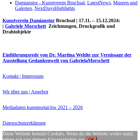
Damianstor - Kunstverein Bruchsal
,
LatestNews
,
Museen und
Galerien
,
NextDaysHighlights
Kunstverein Damianstor
Bruchsal | 17.11. – 15.12.2024:
|
Gabriele Morschett
Zeichnungen, Druckgrafik und
Drahtobjekte
Einführungsrede von Dr. Martina Wehlte zur Vernissage der
Ausstellung Gedankenwelt von GabrielaMorschett
Uli Rothfuss
Kontakt | Impressum
Wir über uns | Angebot
Mediadaten kunstportal-bw 2021 – 2026
Harald Schwiers
Datenschutzerklärung
Diese Website benutzt Cookies. Wenn du die Website weiter nutzt,
gehen wir von deinem Einverständnis aus.
OK