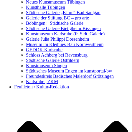
Kunstwettbewerbe, Ausschreibungen für Künstler
Neues Kunstmuseum Tübingen
Kunsthalle Tübingen
Städtische Galerie „Fähre“ Bad Saulgau
Galerie der Stiftung BC – pro arte
Böblingen: | Städtische Galerie
Städtische Galerie Bietigheim-Bissingen
Kunstmuseum Karlsruhe (fr. Stdt. Galerie)
Galerie Julia Philippi Dossenheim
Museum im Kleihues-Bau Kornwestheim
GEDOK Karlsruhe
Schloss Achberg bei Ravensburg
Städtische Galerie Ostfildern
Kunstmuseum Singen
Städtisches Museum Engen im kunstportal-bw
Freundeskreis Badisches Malerdorf Grötzingen
Karlsruhe | ZKM
Feuilleton / Kultur-Redaktion