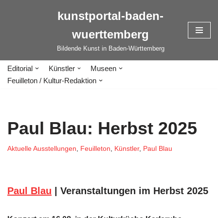
kunstportal-baden-
Zum
wuerttemberg
Inhalt
springen
Bildende Kunst in Baden-Württemberg
Editorial
Künstler
Museen
Feuilleton / Kultur-Redaktion
Paul Blau: Herbst 2025
Aktuelle Ausstellungen
,
Feuilleton
,
Künstler
,
Paul Blau
Paul Blau
| Veranstaltungen im Herbst 2025