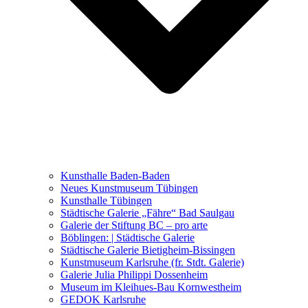
Ausstellungen 2021 – 2023
Malerei, Zeichnung, Fotografie
Skulptur und Installation
Musik, Literatur und andere
Kunstvermittler
Was seither geschah
Kunsthalle Baden-Baden
Kunstwettbewerbe, Ausschreibungen für Künstler
Neues Kunstmuseum Tübingen
Kunsthalle Tübingen
Städtische Galerie „Fähre“ Bad Saulgau
Galerie der Stiftung BC – pro arte
Böblingen: | Städtische Galerie
Städtische Galerie Bietigheim-Bissingen
Kunstmuseum Karlsruhe (fr. Stdt. Galerie)
Galerie Julia Philippi Dossenheim
Museum im Kleihues-Bau Kornwestheim
GEDOK Karlsruhe