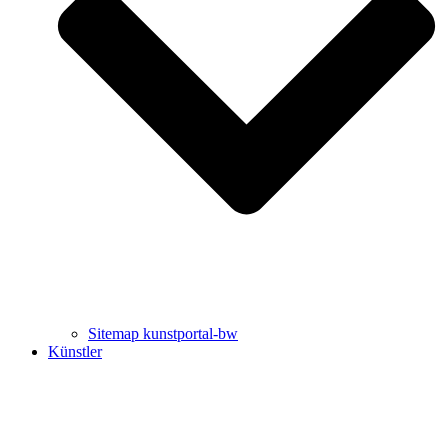
Uli Rothfuss
Harald Schwiers
Sitemap kunstportal-bw
Künstler
Buchtipps von Prof. Uli Rothfuss