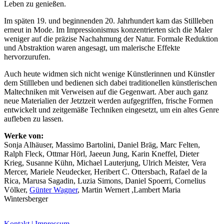
Leben zu genießen.
Im späten 19. und beginnenden 20. Jahrhundert kam das Stillleben
erneut in Mode. Im Impressionismus konzentrierten sich die Maler
weniger auf die präzise Nachahmung der Natur. Formale Reduktion
und Abstraktion waren angesagt, um malerische Effekte
hervorzurufen.
Buchtipps von Prof. Uli Rothfuss
Auch heute widmen sich nicht wenige Künstlerinnen und Künstler
dem Stillleben und bedienen sich dabei traditionellen künstlerischen
Maltechniken mit Verweisen auf die Gegenwart. Aber auch ganz
neue Materialien der Jetztzeit werden aufgegriffen, frische Formen
entwickelt und zeitgemäße Techniken eingesetzt, um ein altes Genre
aufleben zu lassen.
Werke von:
Sonja Alhäuser, Massimo Bartolini, Daniel Bräg, Marc Felten,
Ralph Fleck, Ottmar Hörl, Jaeeun Jung, Karin Kneffel, Dieter
Buchbesprechungen von Harald Schwiers
Krieg, Susanne Kühn, Michael Lauterjung, Ulrich Meister, Vera
Haralds Streifzüge
Mercer, Mariele Neudecker, Heribert C. Ottersbach, Rafael de la
Hörtipps von Harald Schwiers
Rica, Marusa Sagadin, Luzia Simons, Daniel Spoerri, Cornelius
Kunstausflüge mit Sigrid Balke
Völker,
Günter Wagner
, Martin Wernert ,Lambert Maria
Marc Peschke – Out of The Länd
Wintersberger
Buchtipps von Uli Rothfuss
Hausbesuche
Kontakt | Impressum
Frederick D. Bunsen – Kunst