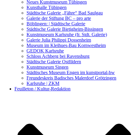
Kunstwettbewerbe, Ausschreibungen für Künstler
Neues Kunstmuseum Tübingen
Kunsthalle Tübingen
Städtische Galerie „Fähre“ Bad Saulgau
Galerie der Stiftung BC – pro arte
Böblingen: | Städtische Galerie
Städtische Galerie Bietigheim-Bissingen
Kunstmuseum Karlsruhe (fr. Stdt. Galerie)
Galerie Julia Philippi Dossenheim
Museum im Kleihues-Bau Kornwestheim
GEDOK Karlsruhe
Schloss Achberg bei Ravensburg
Städtische Galerie Ostfildern
Kunstmuseum Singen
Städtisches Museum Engen im kunstportal-bw
Freundeskreis Badisches Malerdorf Grötzingen
Karlsruhe | ZKM
Feuilleton / Kultur-Redaktion