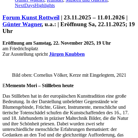
NextDaysHighlights
Forum Kunst Rottweil
| 23.11.2025 – 11.01.2026 |
Günter Wagner
, u.a.: | Eröffnung Sa, 22.11.2025; 19
Uhr
Eröffnung
am Samstag, 22. November 2025, 19 Uhr
am Friedrichsplatz
Zur Ausstellung spricht
Jürgen Knubben
Uli Rothfuss
Bild oben: Cornelius Völker, Kerze mit Eingelegtem, 2021
E
Memento Mori – Stillleben heute
Das Stillleben hat in der europäischen Kunsttradition eine große
Bedeutung. In der Darstellung unbelebter Gegenstände wie
Blumengebinde, Früchte, Gläser, Instrumente, menschliche und
Harald Schwiers
tierische Totenschädel schufen die Kunstschaffenden des 16., 17.
und 18. Jahrhunderts in präziser Maltechnik Bilder, die die Natur
und ihre Schönheit priesen. Dabei wurden zwei sehr
unterschiedliche menschliche Erfahrungen thematisiert: der
Gedanken an den Tod und die gleichzeitige Aufforderung, das