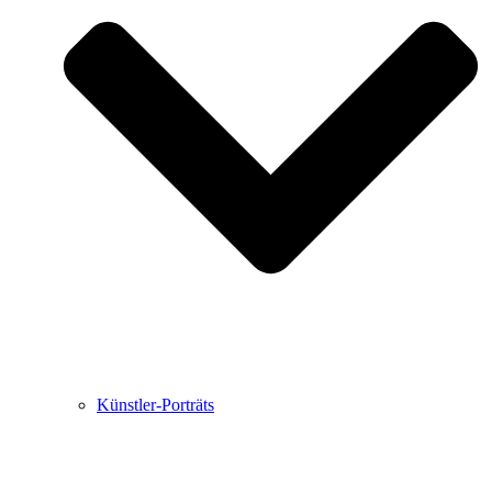
Buchbesprechungen von Harald Schwiers
Haralds Streifzüge
Hörtipps von Harald Schwiers
Kunstausflüge mit Sigrid Balke
Marc Peschke – Out of The Länd
Buchtipps von Uli Rothfuss
Hausbesuche
Frederick D. Bunsen – Kunst
Bildergeschichten von Jürgen Linde und Dietmar
Zankel
Kunsttheorie: Kunstführer und Flugschwein
Kunst geht weiter.
Künstler-Porträts