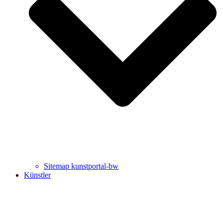
Uli Rothfuss
Harald Schwiers
Sitemap kunstportal-bw
Künstler
Buchtipps von Prof. Uli Rothfuss