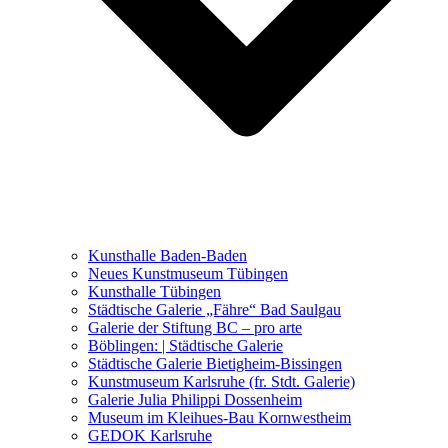
Ausstellungen 2021 – 2023
Malerei, Zeichnung, Fotografie
Skulptur und Installation
Musik, Literatur und andere
Kunstvermittler
Was seither geschah
Kunsthalle Baden-Baden
Kunstwettbewerbe, Ausschreibungen für Künstler
Neues Kunstmuseum Tübingen
Kunsthalle Tübingen
Städtische Galerie „Fähre“ Bad Saulgau
Galerie der Stiftung BC – pro arte
Böblingen: | Städtische Galerie
Städtische Galerie Bietigheim-Bissingen
Kunstmuseum Karlsruhe (fr. Stdt. Galerie)
Galerie Julia Philippi Dossenheim
Museum im Kleihues-Bau Kornwestheim
GEDOK Karlsruhe