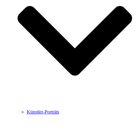
Buchbesprechungen von Harald Schwiers
Haralds Streifzüge
Hörtipps von Harald Schwiers
Kunstausflüge mit Sigrid Balke
Marc Peschke – Out of The Länd
Buchtipps von Uli Rothfuss
Hausbesuche
Frederick D. Bunsen – Kunst
Bildergeschichten von Jürgen Linde und Dietmar
Zankel
Kunsttheorie: Kunstführer und Flugschwein
Kunst geht weiter.
Künstler-Porträts