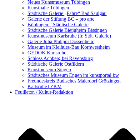
Kunstwettbewerbe, Ausschreibungen für Künstler
Neues Kunstmuseum Tübingen
Kunsthalle Tübingen
Städtische Galerie „Fähre“ Bad Saulgau
Galerie der Stiftung BC – pro arte
Böblingen: | Städtische Galerie
Städtische Galerie Bietigheim-Bissingen
Kunstmuseum Karlsruhe (fr. Stdt. Galerie)
Galerie Julia Philippi Dossenheim
Museum im Kleihues-Bau Kornwestheim
GEDOK Karlsruhe
Schloss Achberg bei Ravensburg
Städtische Galerie Ostfildern
Kunstmuseum Singen
Städtisches Museum Engen im kunstportal-bw
Freundeskreis Badisches Malerdorf Grötzingen
Karlsruhe | ZKM
Feuilleton / Kultur-Redaktion