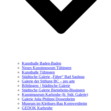
Ausstellungen 2021 – 2023
Malerei, Zeichnung, Fotografie
Skulptur und Installation
Musik, Literatur und andere
Kunstvermittler
Was seither geschah
Kunsthalle Baden-Baden
Kunstwettbewerbe, Ausschreibungen für Künstler
Neues Kunstmuseum Tübingen
Kunsthalle Tübingen
Städtische Galerie „Fähre“ Bad Saulgau
Galerie der Stiftung BC – pro arte
Böblingen: | Städtische Galerie
Städtische Galerie Bietigheim-Bissingen
Kunstmuseum Karlsruhe (fr. Stdt. Galerie)
Galerie Julia Philippi Dossenheim
Museum im Kleihues-Bau Kornwestheim
GEDOK Karlsruhe