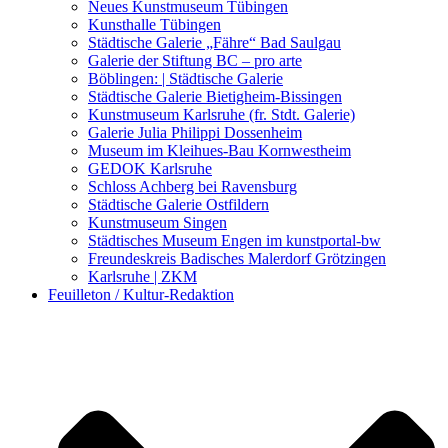
Kunstwettbewerbe, Ausschreibungen für Künstler
Neues Kunstmuseum Tübingen
Kunsthalle Tübingen
Städtische Galerie „Fähre“ Bad Saulgau
Galerie der Stiftung BC – pro arte
Böblingen: | Städtische Galerie
Städtische Galerie Bietigheim-Bissingen
Kunstmuseum Karlsruhe (fr. Stdt. Galerie)
Galerie Julia Philippi Dossenheim
Museum im Kleihues-Bau Kornwestheim
GEDOK Karlsruhe
Schloss Achberg bei Ravensburg
Städtische Galerie Ostfildern
Kunstmuseum Singen
Städtisches Museum Engen im kunstportal-bw
Freundeskreis Badisches Malerdorf Grötzingen
Karlsruhe | ZKM
Feuilleton / Kultur-Redaktion