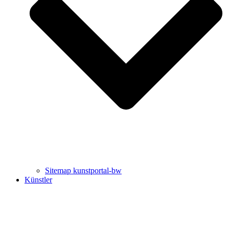
Uli Rothfuss
Harald Schwiers
Sitemap kunstportal-bw
Künstler
Buchtipps von Prof. Uli Rothfuss