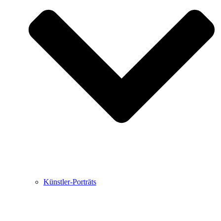
Buchbesprechungen von Harald Schwiers
Haralds Streifzüge
Hörtipps von Harald Schwiers
Kunstausflüge mit Sigrid Balke
Marc Peschke – Out of The Länd
Buchtipps von Uli Rothfuss
Hausbesuche
Frederick D. Bunsen – Kunst
Bildergeschichten von Jürgen Linde und Dietmar
Zankel
Kunsttheorie: Kunstführer und Flugschwein
Kunst geht weiter.
Künstler-Porträts