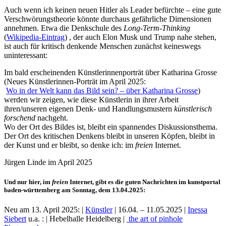
Auch wenn ich keinen neuen Hitler als Leader befürchte – eine gute
Verschwörungstheorie könnte durchaus gefährliche Dimensionen
annehmen. Etwa die Denkschule des
Long-Term-Thinking
(
Wikipedia-Eintrag
) , der auch Elon Musk und Trump nahe stehen,
ist auch für kritisch denkende Menschen zunächst keineswegs
uninteressant:
Im bald erscheinenden Künstlerinnenporträt über Katharina Grosse
(Neues Künstlerinnen-Porträt im April 2025:
Wo in der Welt kann das Bild sein? – über Katharina Grosse
)
werden wir zeigen, wie diese Künstlerin in ihrer Arbeit
ihren/unseren eigenen Denk- und Handlungsmustern
künstlerisch
forschend
nachgeht.
Wo der Ort des Bildes ist, bleibt ein spannendes Diskussionsthema.
Der Ort des kritischen Denkens bleibt in unseren Köpfen, bleibt in
der Kunst und er bleibt, so denke ich: im
freien
Internet.
Jürgen Linde im April 2025
Und nur hier, im
freien
Internet, gibt es die guten Nachrichten im kunstportal
baden-württemberg am Sonntag, dem 13.04.2025:
Neu am 13. April 2025: |
Künstler
| 16.04. – 11.05.2025 |
Inessa
Siebert
u.a. : | Hebelhalle Heidelberg |
the art of pinhole