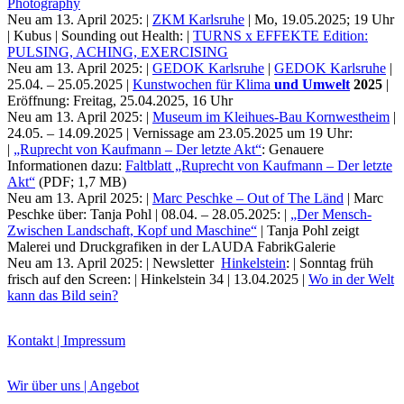
Photography
Neu am 13. April 2025: |
ZKM Karlsruhe
| Mo, 19.05.2025; 19 Uhr
| Kubus | Sounding out Health: |
TURNS x EFFEKTE Edition:
PULSING, ACHING, EXERCISING
Neu am 13. April 2025: |
GEDOK Karlsruhe
|
GEDOK Karlsruhe
|
25.04. – 25.05.2025 |
Kunstwochen für Klima
und Umwelt
2025
|
Eröffnung: Freitag, 25.04.2025, 16 Uhr
Neu am 13. April 2025: |
Museum im Kleihues-Bau Kornwestheim
|
24.05. – 14.09.2025 | Vernissage am 23.05.2025 um 19 Uhr:
|
„Ruprecht von Kaufmann – Der letzte Akt“
: Genauere
Informationen dazu:
Faltblatt „Ruprecht von Kaufmann – Der letzte
Akt“
(PDF; 1,7 MB)
Neu am 13. April 2025: |
Marc Peschke – Out of The Länd
| Marc
Peschke über: Tanja Pohl | 08.04. – 28.05.2025: |
„Der Mensch-
Zwischen Landschaft, Kopf und Maschine“
| Tanja Pohl zeigt
Malerei und Druckgrafiken in der LAUDA FabrikGalerie
Neu am 13. April 2025: | Newsletter
Hinkelstein
: | Sonntag früh
frisch auf den Screen: | Hinkelstein 34 | 13.04.2025 |
Wo in der Welt
kann das Bild sein?
Kontakt | Impressum
Wir über uns | Angebot