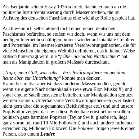
Als Benjamin seinen Essay 1935 schrieb, dachte er auch an die
politische Instrumentalisierung durch Massenmedien, die im
Aufstieg des deutschen Faschismus eine wichtige Rolle gespielt hat.
Auch wenn ich selbst aktuell nicht einen neuen deutschen
Faschismus befürchte, so stoßen wir doch, wenn wir uns mit dem
heutigen Internet beschäftigen, immer wieder auf totalitäre Gefahren
und Potentiale: im Internet kursieren Verschwörungstheorien, die für
viele Menschen ein eigenes Weltbild definieren, das in keiner Weise
kritisch hinterfragt wird: die “
früher normalen Nachrichten
“ hat
man als Manipulation in großem Maßstab durchschaut.
„Naja, mein Gott, was solls – Verschwörungstheorien gehören
heute eben zur Unterhaltung
“ könnte man denken.
Kaum bestreitbar aber ist, dass moderne Massenmedien, gerade
wenn sie eigene Nachrichtenkanäle (wie etwa Elon Musks X) und
sogar eigene Satellitensysteme betreiben, zur Manipulation genutzt
werden können. Unterhaltsame Verschwörungstheorien (wer lästert
nicht gern über die sogenannten Reichsbürger etc.) und und unsere
Pop-Kultur zeigen, dass wir diese Potentiale ernst nehmen sollten:
politisch ganz harmlose Popstars (Taylor Swift, glaube ich, liegt
ganz vorne mit rund 10 Mio Followern) und auch andere Influencer
erreichen zig Millionen Follower. Die
Follower
folgen jeweils einer
Person, also einem
Leader.