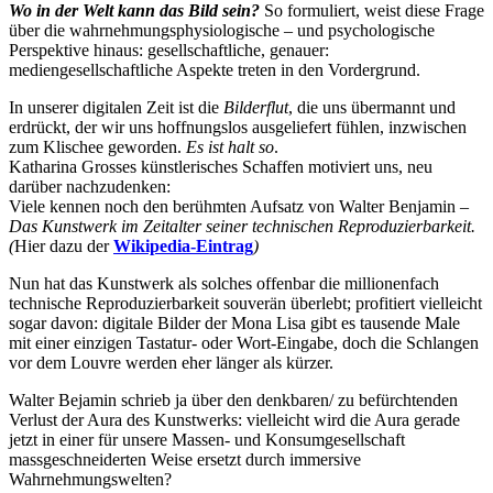
Wo in der Welt kann das Bild sein?
So formuliert, weist diese Frage
Bildergeschichten von Jürgen Linde und Dietmar
über die wahrnehmungsphysiologische – und psychologische
Zankel
Perspektive hinaus: gesellschaftliche, genauer:
Kunsttheorie: Kunstführer und Flugschwein
mediengesellschaftliche Aspekte treten in den Vordergrund.
Kunst geht weiter.
In unserer digitalen Zeit ist die
Bilderflut
, die uns übermannt und
erdrückt, der wir uns hoffnungslos ausgeliefert fühlen, inzwischen
zum Klischee geworden.
Es ist halt so
.
Katharina Grosses künstlerisches Schaffen motiviert uns, neu
darüber nachzudenken:
Viele kennen noch den berühmten Aufsatz von Walter Benjamin –
Das Kunstwerk im Zeitalter seiner technischen Reproduzierbarkeit.
(
Hier dazu der
Wikipedia-Eintrag
)
Nun hat das Kunstwerk als solches offenbar die millionenfach
technische Reproduzierbarkeit souverän überlebt; profitiert vielleicht
sogar davon: digitale Bilder der Mona Lisa gibt es tausende Male
mit einer einzigen Tastatur- oder Wort-Eingabe, doch die Schlangen
vor dem Louvre werden eher länger als kürzer.
Walter Bejamin schrieb ja über den denkbaren/ zu befürchtenden
Verlust der Aura des Kunstwerks: vielleicht wird die Aura gerade
jetzt in einer für unsere Massen- und Konsumgesellschaft
massgeschneiderten Weise ersetzt durch immersive
Wahrnehmungswelten?