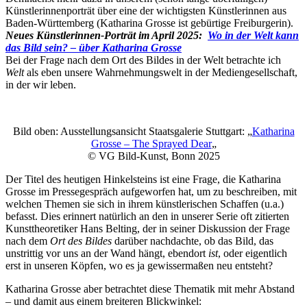
Künstlerinnenporträt über eine der wichtigsten Künstlerinnen aus
Baden-Württemberg (Katharina Grosse ist gebürtige Freiburgerin).
Neues Künstlerinnen-Porträt im April 2025:
Wo in der Welt kann
das Bild sein? – über Katharina Grosse
Bei der Frage nach dem Ort des Bildes in der Welt betrachte ich
Welt
als eben unsere Wahrnehmungswelt in der Mediengesellschaft,
Buchtipps von Prof. Uli Rothfuss
in der wir leben.
Bild oben: Ausstellungsansicht Staatsgalerie Stuttgart: „
Katharina
Grosse – The Sprayed Dear
„
© VG Bild-Kunst, Bonn 2025
Der Titel des heutigen Hinkelsteins ist eine Frage, die Katharina
Grosse im Pressegespräch aufgeworfen hat, um zu beschreiben, mit
welchen Themen sie sich in ihrem künstlerischen Schaffen (u.a.)
befasst. Dies erinnert natürlich an den in unserer Serie oft zitierten
Buchbesprechungen von Harald Schwiers
Kunsttheoretiker Hans Belting, der in seiner Diskussion der Frage
Haralds Streifzüge
nach dem
Ort des Bildes
darüber nachdachte, ob das Bild, das
Hörtipps von Harald Schwiers
unstrittig vor uns an der Wand hängt, ebendort
ist
, oder eigentlich
Kunstausflüge mit Sigrid Balke
erst in unseren Köpfen, wo es ja gewissermaßen neu entsteht?
Marc Peschke – Out of The Länd
Buchtipps von Uli Rothfuss
Katharina Grosse aber betrachtet diese Thematik mit mehr Abstand
Hausbesuche
– und damit aus einem breiteren Blickwinkel:
Frederick D. Bunsen – Kunst