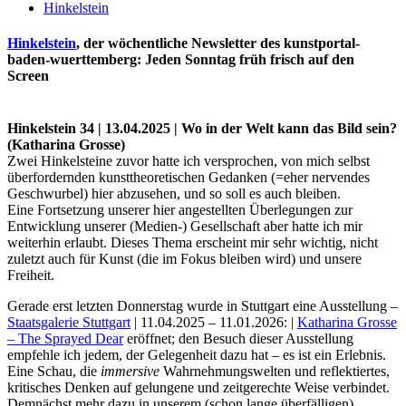
Hinkelstein
Hinkelstein
, der wöchentliche Newsletter des kunstportal-
baden-wuerttemberg: Jeden Sonntag früh frisch auf den
Screen
Hinkelstein 34 | 13.04.2025 | Wo in der Welt kann das Bild sein?
(Katharina Grosse)
Zwei Hinkelsteine zuvor hatte ich versprochen, von mich selbst
überfordernden kunsttheoretischen Gedanken (=eher nervendes
Geschwurbel) hier abzusehen, und so soll es auch bleiben.
Eine Fortsetzung unserer hier angestellten Überlegungen zur
Uli Rothfuss
Entwicklung unserer (Medien-) Gesellschaft aber hatte ich mir
weiterhin erlaubt. Dieses Thema erscheint mir sehr wichtig, nicht
zuletzt auch für Kunst (die im Fokus bleiben wird) und unsere
Freiheit.
Gerade erst letzten Donnerstag wurde in Stuttgart eine Ausstellung –
Harald Schwiers
Staatsgalerie Stuttgart
| 11.04.2025 – 11.01.2026: |
Katharina Grosse
– The Sprayed Dear
eröffnet; den Besuch dieser Ausstellung
empfehle ich jedem, der Gelegenheit dazu hat – es ist ein Erlebnis.
Eine Schau, die
immersive
Wahrnehmungswelten und reflektiertes,
kritisches Denken auf gelungene und zeitgerechte Weise verbindet.
Demnächst mehr dazu in unserem (schon lange überfälligen)