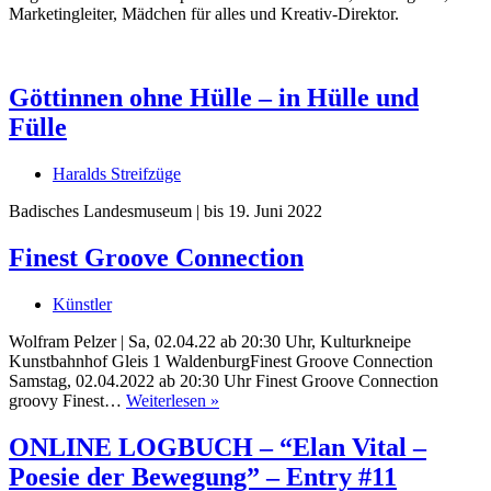
Marketingleiter, Mädchen für alles und Kreativ-Direktor.
Göttinnen ohne Hülle – in Hülle und
Fülle
Haralds Streifzüge
Badisches Landesmuseum | bis 19. Juni 2022
Finest Groove Connection
Uli Rothfuss
Künstler
Wolfram Pelzer | Sa, 02.04.22 ab 20:30 Uhr, Kulturkneipe
Kunstbahnhof Gleis 1 WaldenburgFinest Groove Connection
Samstag, 02.04.2022 ab 20:30 Uhr Finest Groove Connection
Harald Schwiers
Finest
groovy Finest…
Weiterlesen »
Groove
Connection
ONLINE LOGBUCH – “Elan Vital –
Poesie der Bewegung” – Entry #11