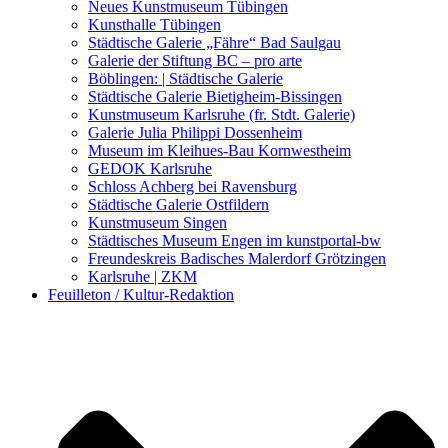
Kunstwettbewerbe, Ausschreibungen für Künstler
Neues Kunstmuseum Tübingen
Kunsthalle Tübingen
Städtische Galerie „Fähre“ Bad Saulgau
Galerie der Stiftung BC – pro arte
Böblingen: | Städtische Galerie
Städtische Galerie Bietigheim-Bissingen
Kunstmuseum Karlsruhe (fr. Stdt. Galerie)
Galerie Julia Philippi Dossenheim
Museum im Kleihues-Bau Kornwestheim
GEDOK Karlsruhe
Schloss Achberg bei Ravensburg
Städtische Galerie Ostfildern
Kunstmuseum Singen
Städtisches Museum Engen im kunstportal-bw
Freundeskreis Badisches Malerdorf Grötzingen
Karlsruhe | ZKM
Feuilleton / Kultur-Redaktion