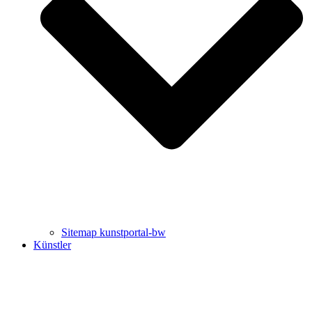
Uli Rothfuss
Harald Schwiers
Sitemap kunstportal-bw
Künstler
Buchtipps von Prof. Uli Rothfuss