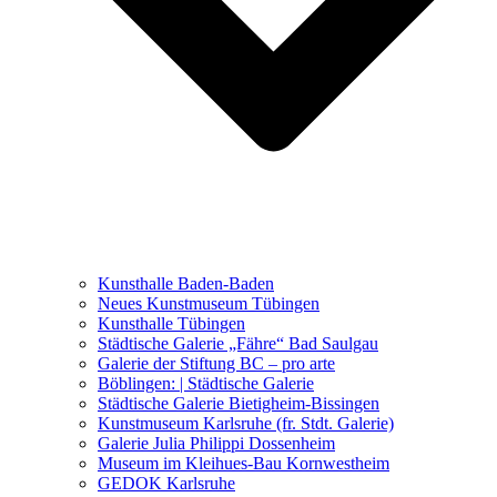
Ausstellungen 2021 – 2023
Malerei, Zeichnung, Fotografie
Skulptur und Installation
Musik, Literatur und andere
Kunstvermittler
Was seither geschah
Kunsthalle Baden-Baden
Kunstwettbewerbe, Ausschreibungen für Künstler
Neues Kunstmuseum Tübingen
Kunsthalle Tübingen
Städtische Galerie „Fähre“ Bad Saulgau
Galerie der Stiftung BC – pro arte
Böblingen: | Städtische Galerie
Städtische Galerie Bietigheim-Bissingen
Kunstmuseum Karlsruhe (fr. Stdt. Galerie)
Galerie Julia Philippi Dossenheim
Museum im Kleihues-Bau Kornwestheim
GEDOK Karlsruhe