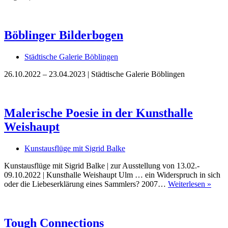
Bildergeschichten von Jürgen Linde und Dietmar
Zankel
Kunsttheorie: Kunstführer und Flugschwein
Böblinger Bilderbogen
Kunst geht weiter.
Städtische Galerie Böblingen
26.10.2022 – 23.04.2023 | Städtische Galerie Böblingen
Malerische Poesie in der Kunsthalle
Weishaupt
Kunstausflüge mit Sigrid Balke
Kunstausflüge mit Sigrid Balke | zur Ausstellung von 13.02.-
09.10.2022 | Kunsthalle Weishaupt Ulm … ein Widerspruch in sich
Male
oder die Liebeserklärung eines Sammlers? 2007…
Weiterlesen »
Poes
in
der
Kunst
Tough Connections