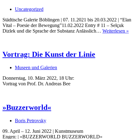
Uncategorized
Städtische Galerie Böblingen | 07. 11.2021 bis 20.03.2022 | “Elan
Vital – Poesie der Bewegung”11.02.2022 Entry # 11 – Selçuk
ONL
Dizlek und die Sprache der Substanz Anlässlich…
Weiterlesen »
LO
Buchtipps von Prof. Uli Rothfuss
–
“Ela
Vital
Vortrag: Die Kunst der Linie
–
Poes
Museen und Galerien
der
Bewe
Donnerstag, 10. März 2022, 18 Uhr:
–
Vortrag von Prof. Dr. Andreas Bee
Entr
#11
Buchbesprechungen von Harald Schwiers
Haralds Streifzüge
»Buzzerworld«
Hörtipps von Harald Schwiers
Kunstausflüge mit Sigrid Balke
Boris Petrovsky
Marc Peschke – Out of The Länd
Buchtipps von Uli Rothfuss
09. April – 12. Juni 2022 | Kunstmuseum
Hausbesuche
Engen: | »BUZZERWORLD BUZZERWORLD«
Frederick D. Bunsen – Kunst