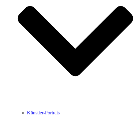
Buchbesprechungen von Harald Schwiers
Haralds Streifzüge
Hörtipps von Harald Schwiers
Kunstausflüge mit Sigrid Balke
Marc Peschke – Out of The Länd
Buchtipps von Uli Rothfuss
Hausbesuche
Frederick D. Bunsen – Kunst
Bildergeschichten von Jürgen Linde und Dietmar
Zankel
Kunsttheorie: Kunstführer und Flugschwein
Kunst geht weiter.
Künstler-Porträts