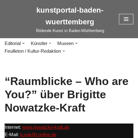
kunstportal-baden-
Zum
wuerttemberg
Inhalt
springen
Bildende Kunst in Baden-Württemberg
Editorial
Künstler
Museen
Feuilleton / Kultur-Redaktion
“Raumblicke – Who are
You?” über Brigitte
Nowatzke-Kraft
Internet:
www.nowatzke-kraft.de
E-Mail:
b.nok@t-online.de