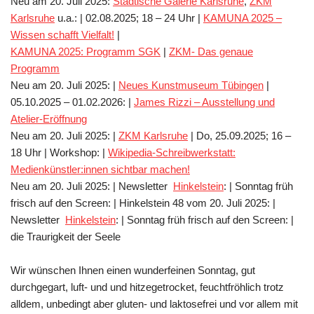
Neu am 20. Juli 2025:
Städtische Galerie Karlsruhe
,
ZKM
Karlsruhe
u.a.: | 02.08.2025; 18 – 24 Uhr |
KAMUNA 2025 –
Wissen schafft Vielfalt!
|
KAMUNA 2025: Programm SGK
|
ZKM- Das genaue
Programm
Neu am 20. Juli 2025: |
Neues Kunstmuseum Tübingen
|
05.10.2025 – 01.02.2026:
|
James Rizzi – Ausstellung und
Atelier-Eröffnung
Neu am 20. Juli 2025: |
ZKM Karlsruhe
| Do, 25.09.2025; 16 –
18 Uhr | Workshop: |
Wikipedia-Schreibwerkstatt:
Medienkünstler:innen sichtbar machen!
Neu am 20. Juli 2025: | Newsletter
Hinkelstein
: | Sonntag früh
frisch auf den Screen: | Hinkelstein 48 vom 20. Juli 2025: |
Newsletter
Hinkelstein
: | Sonntag früh frisch auf den Screen: |
die Traurigkeit der Seele
Wir wünschen Ihnen einen wunderfeinen Sonntag, gut
durchgegart, luft- und und hitzegetrocket, feuchtfröhlich trotz
alldem, unbedingt aber gluten- und laktosefrei und vor allem mit