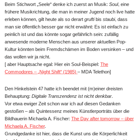
Beim Stichwort „Seele“ denke ich zuerst an Musik:
Soul
, eine
frühere Musikrichtung, die man in meiner Jugend noch live hatte
erleben können, gilt heute als so derart
grufti
bis
staubi
, dass
man sie öffentlich besser gar nicht erwähnt: Es ist einfach zu
peinlich ist und das könnte sogar gefährlich sein: zufällig
anwesende moderne Menschen aus unserer aktuellen Pop-
Kultur könnten beim Fremdschämen im Boden versinken – und
das wollen wir ja nicht.
[ aber Hauptsache egal: Hier ein Soul-Beispiel:
The
Commodores – „Night Shift“ (1985)
– MDA Telethon]
Den Hinkelstein 47 hatte ich beendet mit (m)einer dreisten
Behauptung:
Digitale Transzendenz ist nicht denkbar
.
Vor etwa ewiger Zeit schon war ich auf diesen Gedanken
gestoßen – als Quintessenz meines Künstlerporträts über die
Bildhauerin Michaela A. Fischer:
The Day after tomorrow – über
Michaela A. Fischer
.
Grundgedanke ist hier, dass die Kunst uns die Körperlichkeit